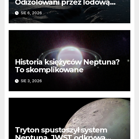
Odizolowani przez lodową
barierę
SIE 6, 2026
Historia księżyców Neptuna?
To skomplikowane
SIE 3, 2026
Tryton spustoszył system
Neptuna. JWST odkrywa