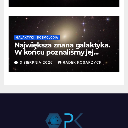
GALAKTYKI
KOSMOLOGIA
Największa znana galaktyka.
W końcu poznaliśmy jej
faktyczne wymiary
3 SIERPNIA 2026
RADEK KOSARZYCKI