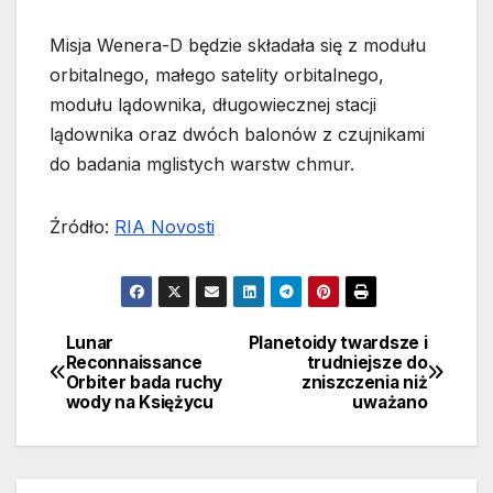
Misja Wenera-D będzie składała się z modułu
orbitalnego, małego satelity orbitalnego,
modułu lądownika, długowiecznej stacji
lądownika oraz dwóch balonów z czujnikami
do badania mglistych warstw chmur.
Źródło:
RIA Novosti
Lunar
Planetoidy twardsze i
Nawigacja
Reconnaissance
trudniejsze do
Orbiter bada ruchy
zniszczenia niż
wpisu
wody na Księżycu
uważano