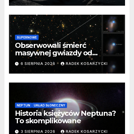
SUPERNOWE
Obserwowali śmierć
masywnej gwiazdy od
samego początku. Niezwykle
6 SIERPNIA 2026
RADEK KOSARZYCKI
cenne dane
NEPTUN
UKŁAD SŁONECZNY
Historia księżyców Neptuna?
To skomplikowane
3 SIERPNIA 2026
RADEK KOSARZYCKI