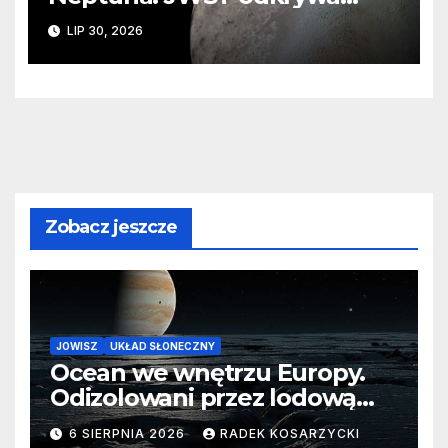
ślady kosmicznej katastrofy i
LIP 30, 2026
zaginionego lodu
Zobacz jeszcze
JOWISZ
UKŁAD SŁONECZNY
Ocean we wnętrzu Europy.
Odizolowani przez lodową
barierę
6 SIERPNIA 2026
RADEK KOSARZYCKI