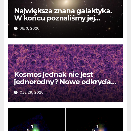
Największa znana galaktyka.
W końcu poznaliśmy jej
faktyczne wymiary
SIE 3, 2026
Kosmos jednak nie jest
jednorodny? Nowe odkrycia
DESI burzą fundamentalne
CZE 29, 2026
zasady kosmologii