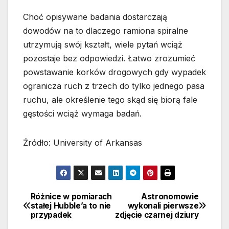
Choć opisywane badania dostarczają
dowodów na to dlaczego ramiona spiralne
utrzymują swój kształt, wiele pytań wciąż
pozostaje bez odpowiedzi. Łatwo zrozumieć
powstawanie korków drogowych gdy wypadek
ogranicza ruch z trzech do tylko jednego pasa
ruchu, ale określenie tego skąd się biorą fale
gęstości wciąż wymaga badań.
Źródło: University of Arkansas
Różnice w pomiarach
Astronomowie
Nawigacja
stałej Hubble’a to nie
wykonali pierwsze
przypadek
zdjęcie czarnej dziury
wpisu