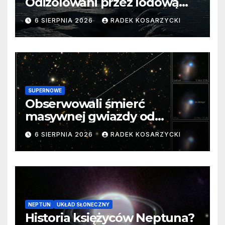
Odizolowani przez lodową
barierę
6 SIERPNIA 2026
RADEK KOSARZYCKI
SUPERNOWE
Obserwowali śmierć
masywnej gwiazdy od
samego początku. Niezwykle
6 SIERPNIA 2026
RADEK KOSARZYCKI
cenne dane
NEPTUN
UKŁAD SŁONECZNY
Historia księżyców Neptuna?