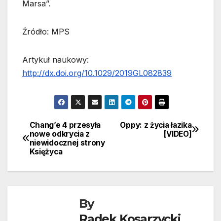
Marsa”.
Źródło: MPS
Artykuł naukowy:
http://dx.doi.org/10.1029/2019GL082839
Chang’e 4 przesyła
Oppy: z życia łazika
Nawigacja
nowe odkrycia z
[VIDEO]
niewidocznej strony
wpisu
Księżyca
By
Radek Kosarzycki