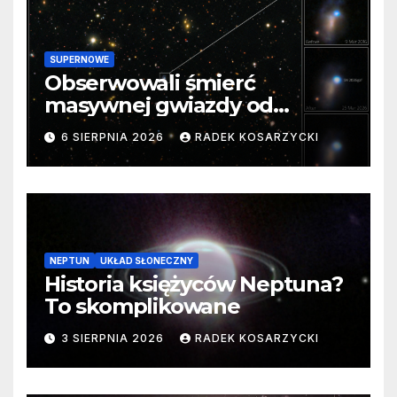
SUPERNOWE
Obserwowali śmierć
masywnej gwiazdy od
samego początku. Niezwykle
6 SIERPNIA 2026
RADEK KOSARZYCKI
cenne dane
NEPTUN
UKŁAD SŁONECZNY
Historia księżyców Neptuna?
To skomplikowane
3 SIERPNIA 2026
RADEK KOSARZYCKI