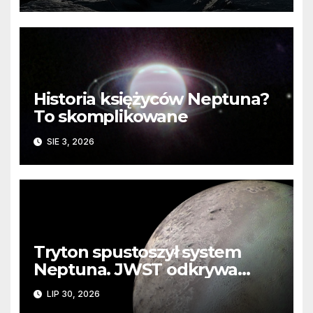
Historia księżyców Neptuna?
To skomplikowane
SIE 3, 2026
Tryton spustoszył system
Neptuna. JWST odkrywa
ślady kosmicznej katastrofy i
LIP 30, 2026
zaginionego lodu