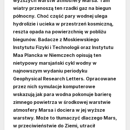
wyższych warstw atmosfery Marsa. Tam
wiatry przenoszą ten rzadki gaz na biegun
północny. Choć część pary wodnej ulega
hydrolizie i ucieka w przestrzeń kosmiczną,
reszta opada na powierzchnię w pobliżu
biegunów. Badacze z Moskiewskiego
Instytutu Fizyki i Technologii oraz Instytutu
Maa Plancka w Niemczech opisują ten
nietypowy marsjański cykl wodny w
najnowszym wydaniu periodyku
Geophysical Research Letters. Opracowane
przez nich symulacje komputerowe
wskazują jak para wodna pokonuje barierę
zimnego powietrza w środkowej warstwie
atmosfery Marsa i dociera w jej wyższe
warstwy. Może to tłumaczyć dlaczego Mars,
w przeciwieństwie do Ziemi, utracił