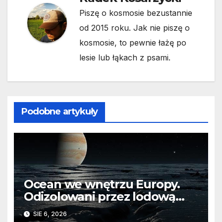
Piszę o kosmosie bezustannie
od 2015 roku. Jak nie piszę o
kosmosie, to pewnie łażę po
lesie lub łąkach z psami.
Podobne artykuły
Ocean we wnętrzu Europy.
Odizolowani przez lodową
barierę
SIE 6, 2026