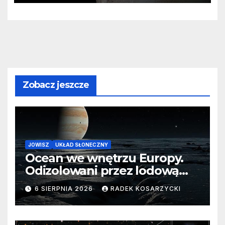
Zobacz jeszcze
JOWISZ
UKŁAD SŁONECZNY
Ocean we wnętrzu Europy.
Odizolowani przez lodową
barierę
6 SIERPNIA 2026
RADEK KOSARZYCKI