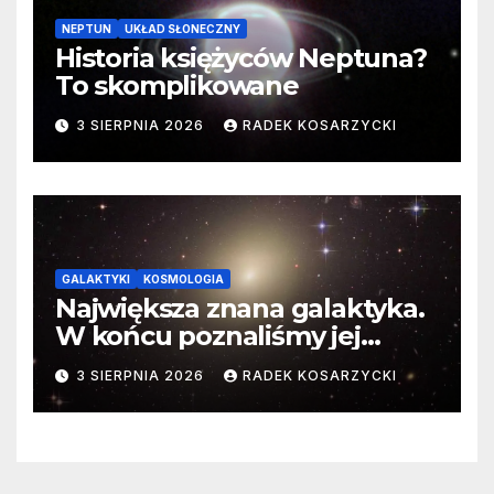
NEPTUN
UKŁAD SŁONECZNY
Historia księżyców Neptuna?
To skomplikowane
3 SIERPNIA 2026
RADEK KOSARZYCKI
GALAKTYKI
KOSMOLOGIA
Największa znana galaktyka.
W końcu poznaliśmy jej
faktyczne wymiary
3 SIERPNIA 2026
RADEK KOSARZYCKI