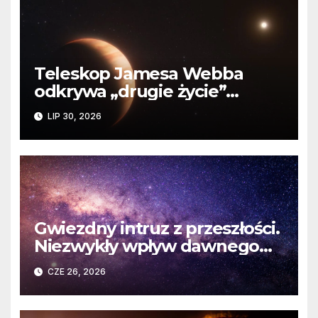
Teleskop Jamesa Webba
odkrywa „drugie życie”
planety krążącej wokół
LIP 30, 2026
martwej gwiazdy
Gwiezdny intruz z przeszłości.
Niezwykły wpływ dawnego
spotkania na komety Układu
CZE 26, 2026
Słonecznego