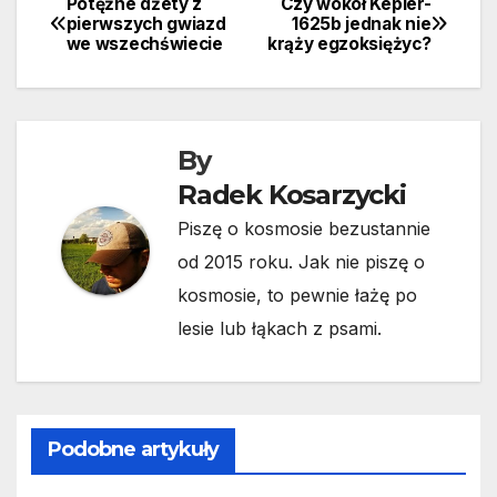
Potężne dżety z
Czy wokół Kepler-
Nawigacja
pierwszych gwiazd
1625b jednak nie
we wszechświecie
krąży egzoksiężyc?
wpisu
By
Radek Kosarzycki
Piszę o kosmosie bezustannie
od 2015 roku. Jak nie piszę o
kosmosie, to pewnie łażę po
lesie lub łąkach z psami.
Podobne artykuły