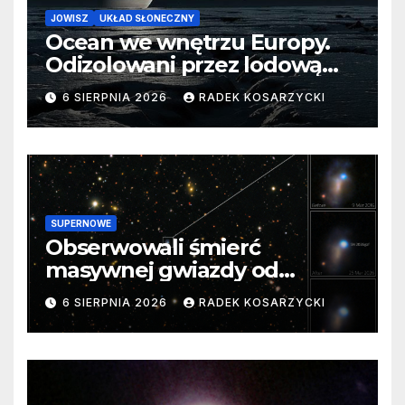
JOWISZ
UKŁAD SŁONECZNY
Ocean we wnętrzu Europy.
Odizolowani przez lodową
barierę
6 SIERPNIA 2026
RADEK KOSARZYCKI
SUPERNOWE
Obserwowali śmierć
masywnej gwiazdy od
samego początku. Niezwykle
6 SIERPNIA 2026
RADEK KOSARZYCKI
cenne dane