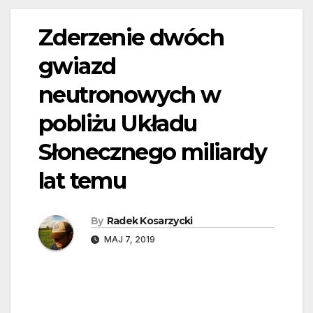
Zderzenie dwóch
gwiazd
neutronowych w
pobliżu Układu
Słonecznego miliardy
lat temu
By
Radek Kosarzycki
MAJ 7, 2019