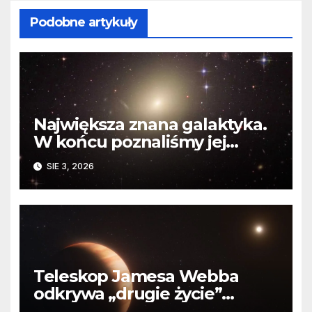
Podobne artykuły
Największa znana galaktyka.
W końcu poznaliśmy jej
faktyczne wymiary
SIE 3, 2026
Teleskop Jamesa Webba
odkrywa „drugie życie”
planety krążącej wokół