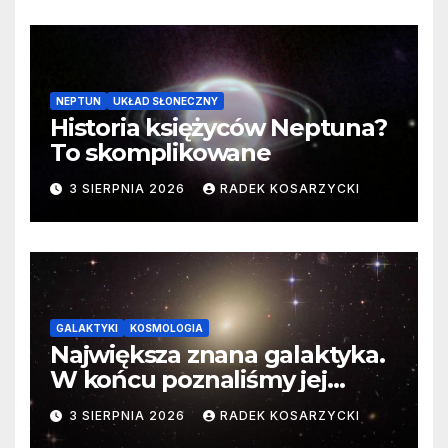
NEPTUN
UKŁAD SŁONECZNY
Historia księżyców Neptuna?
To skomplikowane
3 SIERPNIA 2026
RADEK KOSARZYCKI
GALAKTYKI
KOSMOLOGIA
Największa znana galaktyka.
W końcu poznaliśmy jej
faktyczne wymiary
3 SIERPNIA 2026
RADEK KOSARZYCKI