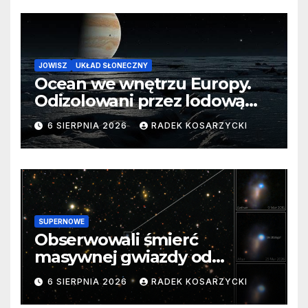
JOWISZ
UKŁAD SŁONECZNY
Ocean we wnętrzu Europy.
Odizolowani przez lodową
barierę
6 SIERPNIA 2026
RADEK KOSARZYCKI
SUPERNOWE
Obserwowali śmierć
masywnej gwiazdy od
samego początku. Niezwykle
6 SIERPNIA 2026
RADEK KOSARZYCKI
cenne dane