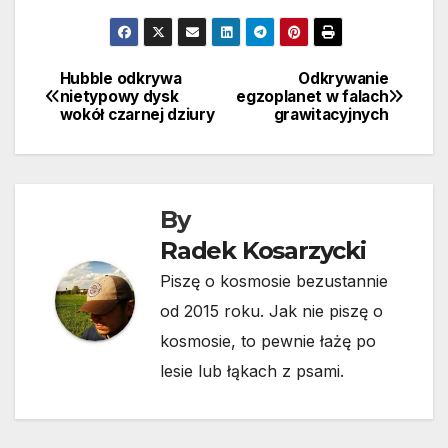
Hubble odkrywa
Odkrywanie
Nawigacja
nietypowy dysk
egzoplanet w falach
wokół czarnej dziury
grawitacyjnych
wpisu
By
Radek Kosarzycki
Piszę o kosmosie bezustannie
od 2015 roku. Jak nie piszę o
kosmosie, to pewnie łażę po
lesie lub łąkach z psami.