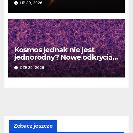
LIP 30, 2026
martwej gwiazdy
Kosmos jednak nie jest
jednorodny? Nowe odkrycia
DESI burzą fundamentalne
CZE 29, 2026
zasady kosmologii
Zobacz jeszcze