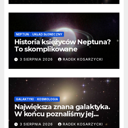
NEPTUN
UKŁAD SŁONECZNY
Historia księżyców Neptuna?
To skomplikowane
3 SIERPNIA 2026
RADEK KOSARZYCKI
GALAKTYKI
KOSMOLOGIA
Największa znana galaktyka.
W końcu poznaliśmy jej
faktyczne wymiary
3 SIERPNIA 2026
RADEK KOSARZYCKI