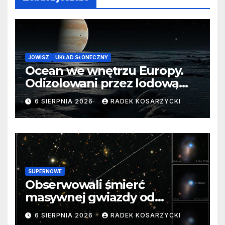
JOWISZ
UKŁAD SŁONECZNY
Ocean we wnętrzu Europy.
Odizolowani przez lodową
barierę
6 SIERPNIA 2026
RADEK KOSARZYCKI
SUPERNOWE
Obserwowali śmierć
masywnej gwiazdy od
samego początku. Niezwykle
6 SIERPNIA 2026
RADEK KOSARZYCKI
cenne dane