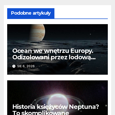
Podobne artykuły
Ocean we wnętrzu Europy.
Odizolowani przez lodową
barierę
SIE 6, 2026
Historia księżyców Neptuna?
To skomplikowane