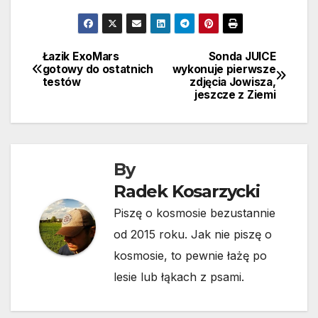
Łazik ExoMars
Sonda JUICE
Nawigacja
gotowy do ostatnich
wykonuje pierwsze
testów
zdjęcia Jowisza,
wpisu
jeszcze z Ziemi
By
Radek Kosarzycki
Piszę o kosmosie bezustannie
od 2015 roku. Jak nie piszę o
kosmosie, to pewnie łażę po
lesie lub łąkach z psami.