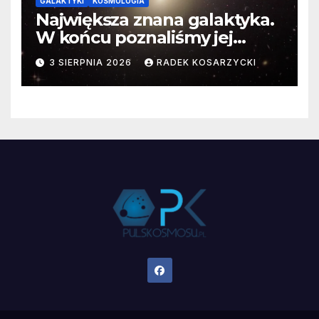
GALAKTYKI
KOSMOLOGIA
Największa znana galaktyka.
W końcu poznaliśmy jej
faktyczne wymiary
3 SIERPNIA 2026
RADEK KOSARZYCKI