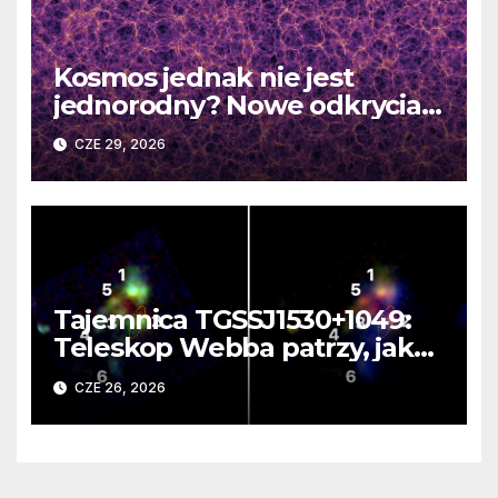
Kosmos jednak nie jest
jednorodny? Nowe odkrycia
DESI burzą fundamentalne
CZE 29, 2026
zasady kosmologii
Tajemnica TGSSJ1530+1049:
Teleskop Webba patrzy, jak
rodzi się supergalaktyka i
CZE 26, 2026
monstrualna czarna dziura