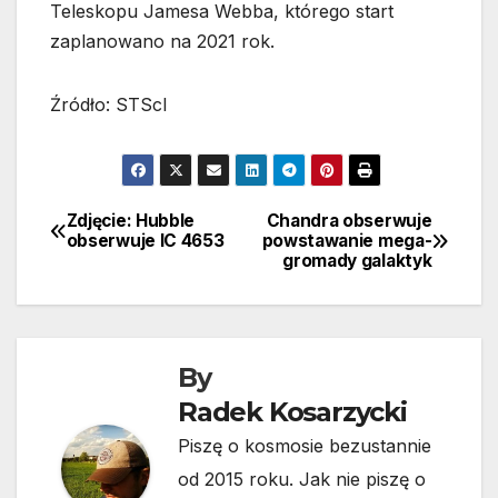
Teleskopu Jamesa Webba, którego start
zaplanowano na 2021 rok.
Źródło: STScI
Zdjęcie: Hubble
Chandra obserwuje
Nawigacja
obserwuje IC 4653
powstawanie mega-
gromady galaktyk
wpisu
By
Radek Kosarzycki
Piszę o kosmosie bezustannie
od 2015 roku. Jak nie piszę o