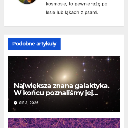
kosmosie, to pewnie łażę po
lesie lub łąkach z psami.
Podobne artykuły
Największa znana galaktyka.
W końcu poznaliśmy jej
faktyczne wymiary
SIE 3, 2026