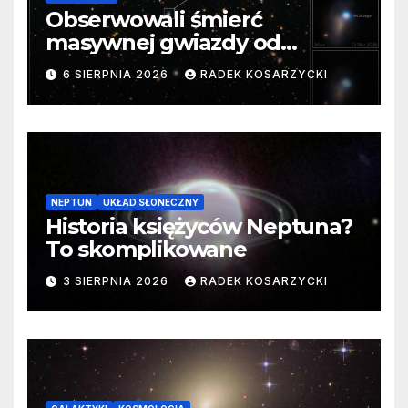
Obserwowali śmierć
masywnej gwiazdy od
samego początku. Niezwykle
6 SIERPNIA 2026
RADEK KOSARZYCKI
cenne dane
NEPTUN
UKŁAD SŁONECZNY
Historia księżyców Neptuna?
To skomplikowane
3 SIERPNIA 2026
RADEK KOSARZYCKI