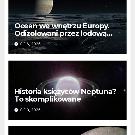
Ocean we wnętrzu Europy.
Odizolowani przez lodową
barierę
SIE 6, 2026
Historia księżyców Neptuna?
To skomplikowane
SIE 3, 2026