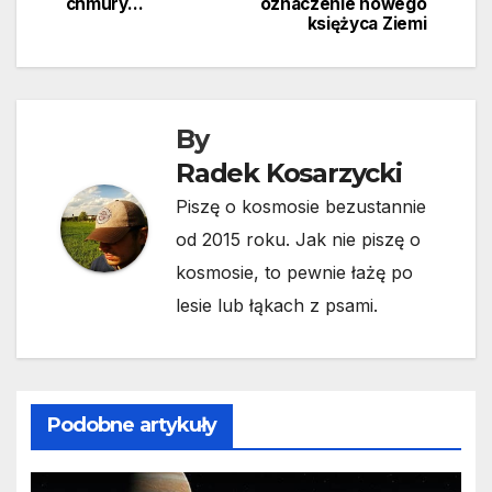
chmury…
oznaczenie nowego
wpisu
księżyca Ziemi
By
Radek Kosarzycki
Piszę o kosmosie bezustannie
od 2015 roku. Jak nie piszę o
kosmosie, to pewnie łażę po
lesie lub łąkach z psami.
Podobne artykuły