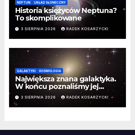
NEPTUN
UKŁAD SŁONECZNY
Historia księżyców Neptuna?
To skomplikowane
3 SIERPNIA 2026
RADEK KOSARZYCKI
GALAKTYKI
KOSMOLOGIA
Największa znana galaktyka.
W końcu poznaliśmy jej
faktyczne wymiary
3 SIERPNIA 2026
RADEK KOSARZYCKI