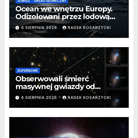
JOWISZ
UKŁAD SŁONECZNY
Ocean we wnętrzu Europy.
Odizolowani przez lodową
barierę
6 SIERPNIA 2026
RADEK KOSARZYCKI
SUPERNOWE
Obserwowali śmierć
masywnej gwiazdy od
samego początku. Niezwykle
6 SIERPNIA 2026
RADEK KOSARZYCKI
cenne dane