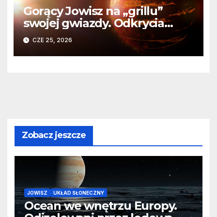
Gorący Jowisz na „grillu”
swojej gwiazdy. Odkrycia
Teleskopu Webba o HD
CZE 25, 2026
80606 b
Zobacz jeszcze
JOWISZ
UKŁAD SŁONECZNY
Ocean we wnętrzu Europy.