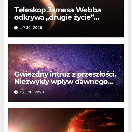
Teleskop Jamesa Webba
odkrywa „drugie życie”
planety krążącej wokół
LIP 30, 2026
martwej gwiazdy
Gwiezdny intruz z przeszłości.
Niezwykły wpływ dawnego
spotkania na komety Układu
CZE 26, 2026
Słonecznego