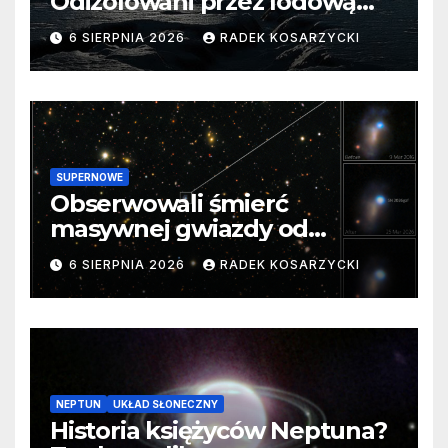
Odizolowani przez lodową
barierę
6 SIERPNIA 2026
RADEK KOSARZYCKI
SUPERNOWE
Obserwowali śmierć
masywnej gwiazdy od
samego początku. Niezwykle
6 SIERPNIA 2026
RADEK KOSARZYCKI
cenne dane
NEPTUN
UKŁAD SŁONECZNY
Historia księżyców Neptuna?