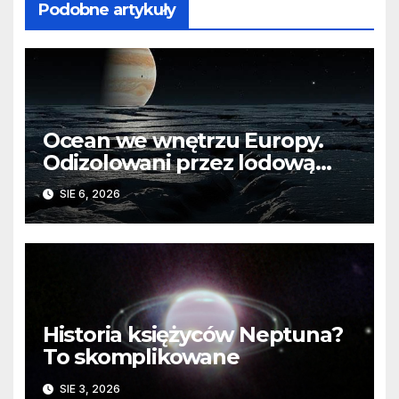
Podobne artykuły
Ocean we wnętrzu Europy.
Odizolowani przez lodową
barierę
SIE 6, 2026
Historia księżyców Neptuna?
To skomplikowane
SIE 3, 2026