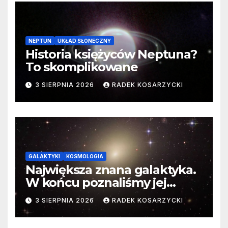
NEPTUN
UKŁAD SŁONECZNY
Historia księżyców Neptuna?
To skomplikowane
3 SIERPNIA 2026
RADEK KOSARZYCKI
GALAKTYKI
KOSMOLOGIA
Największa znana galaktyka.
W końcu poznaliśmy jej
faktyczne wymiary
3 SIERPNIA 2026
RADEK KOSARZYCKI