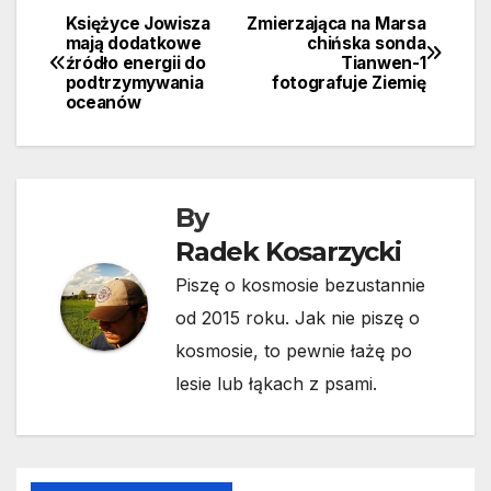
Księżyce Jowisza
Zmierzająca na Marsa
Nawigacja
mają dodatkowe
chińska sonda
źródło energii do
Tianwen-1
wpisu
podtrzymywania
fotografuje Ziemię
oceanów
By
Radek Kosarzycki
Piszę o kosmosie bezustannie
od 2015 roku. Jak nie piszę o
kosmosie, to pewnie łażę po
lesie lub łąkach z psami.