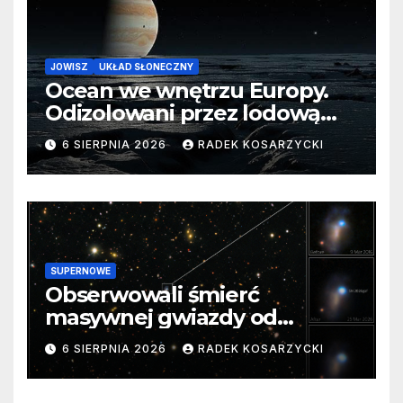
JOWISZ
UKŁAD SŁONECZNY
Ocean we wnętrzu Europy.
Odizolowani przez lodową
barierę
6 SIERPNIA 2026
RADEK KOSARZYCKI
SUPERNOWE
Obserwowali śmierć
masywnej gwiazdy od
samego początku. Niezwykle
6 SIERPNIA 2026
RADEK KOSARZYCKI
cenne dane