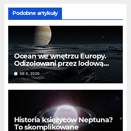
Podobne artykuły
Ocean we wnętrzu Europy.
Odizolowani przez lodową
barierę
SIE 6, 2026
Historia księżyców Neptuna?
To skomplikowane