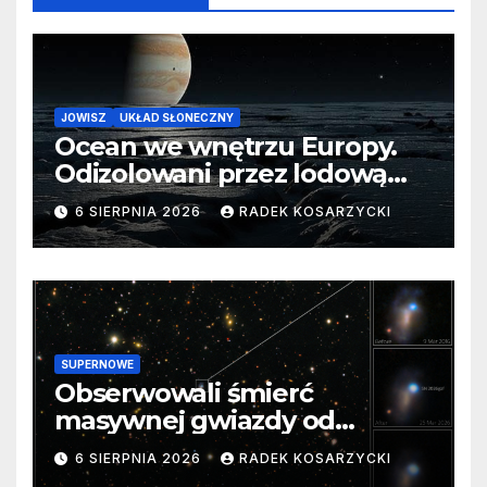
JOWISZ
UKŁAD SŁONECZNY
Ocean we wnętrzu Europy.
Odizolowani przez lodową
barierę
6 SIERPNIA 2026
RADEK KOSARZYCKI
SUPERNOWE
Obserwowali śmierć
masywnej gwiazdy od
samego początku. Niezwykle
6 SIERPNIA 2026
RADEK KOSARZYCKI
cenne dane