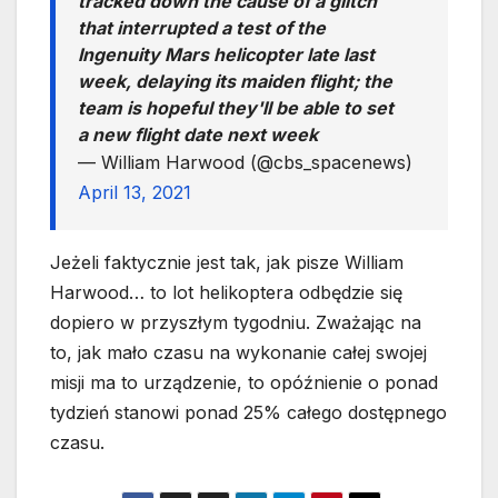
tracked down the cause of a glitch
that interrupted a test of the
Ingenuity Mars helicopter late last
week, delaying its maiden flight; the
team is hopeful they'll be able to set
a new flight date next week
— William Harwood (@cbs_spacenews)
April 13, 2021
Jeżeli faktycznie jest tak, jak pisze William
Harwood… to lot helikoptera odbędzie się
dopiero w przyszłym tygodniu. Zważając na
to, jak mało czasu na wykonanie całej swojej
misji ma to urządzenie, to opóźnienie o ponad
tydzień stanowi ponad 25% całego dostępnego
czasu.