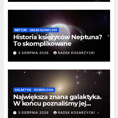
NEPTUN
UKŁAD SŁONECZNY
Historia księżyców Neptuna?
To skomplikowane
3 SIERPNIA 2026
RADEK KOSARZYCKI
GALAKTYKI
KOSMOLOGIA
Największa znana galaktyka.
W końcu poznaliśmy jej
faktyczne wymiary
3 SIERPNIA 2026
RADEK KOSARZYCKI