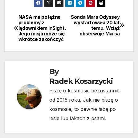
NASA ma potężne
Sonda Mars Odyssey
Nawigacja
problemy z
wystartowała 20 lat
lądownikiem InSight.
temu. Wciąż
wpisu
Jego misja może się
obserwuje Marsa
wkrótce zakończyć
By
Radek Kosarzycki
Piszę o kosmosie bezustannie
od 2015 roku. Jak nie piszę o
kosmosie, to pewnie łażę po
lesie lub łąkach z psami.