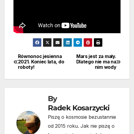
Równonoc jesienna
Mars jest za mały.
Nawigacja
2021. Koniec lata, do
Dlatego nie ma na
roboty!
nim wody
wpisu
By
Radek Kosarzycki
Piszę o kosmosie bezustannie
od 2015 roku. Jak nie piszę o