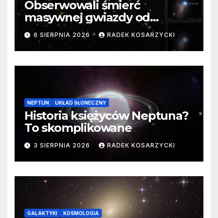
Obserwowali śmierć
masywnej gwiazdy od
samego początku. Niezwykle
6 SIERPNIA 2026
RADEK KOSARZYCKI
cenne dane
NEPTUN
UKŁAD SŁONECZNY
Historia księżyców Neptuna?
To skomplikowane
3 SIERPNIA 2026
RADEK KOSARZYCKI
GALAKTYKI
KOSMOLOGIA