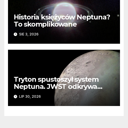
Historia księżyców Neptuna?
To skomplikowane
SIE 3, 2026
Tryton spustoszył system
Neptuna. JWST odkrywa
ślady kosmicznej katastrofy i
LIP 30, 2026
zaginionego lodu