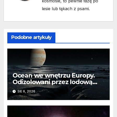
kosmosie, to pewnie łażę po
lesie lub łąkach z psami.
Podobne artykuły
Ocean we wnętrzu Europy.
Odizolowani przez lodową
barierę
SIE 6, 2026