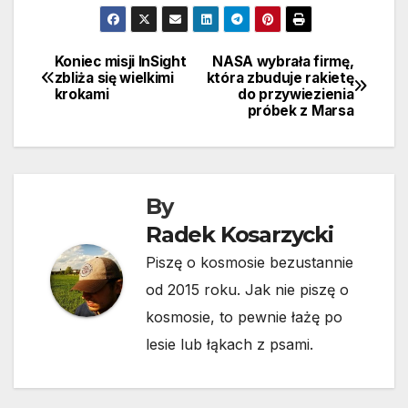
Koniec misji InSight
NASA wybrała firmę,
Nawigacja
zbliża się wielkimi
która zbuduje rakietę
krokami
do przywiezienia
wpisu
próbek z Marsa
By
Radek Kosarzycki
Piszę o kosmosie bezustannie
od 2015 roku. Jak nie piszę o
kosmosie, to pewnie łażę po
lesie lub łąkach z psami.