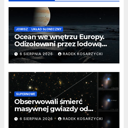
JOWISZ
UKŁAD SŁONECZNY
Ocean we wnętrzu Europy.
Odizolowani przez lodową
barierę
6 SIERPNIA 2026
RADEK KOSARZYCKI
SUPERNOWE
Obserwowali śmierć
masywnej gwiazdy od
samego początku. Niezwykle
6 SIERPNIA 2026
RADEK KOSARZYCKI
cenne dane