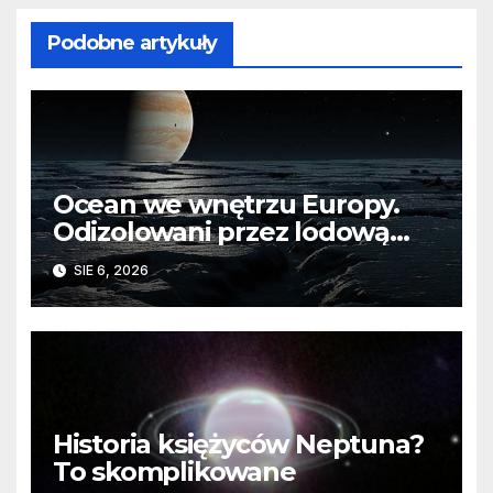
Podobne artykuły
Ocean we wnętrzu Europy.
Odizolowani przez lodową
barierę
SIE 6, 2026
Historia księżyców Neptuna?
To skomplikowane