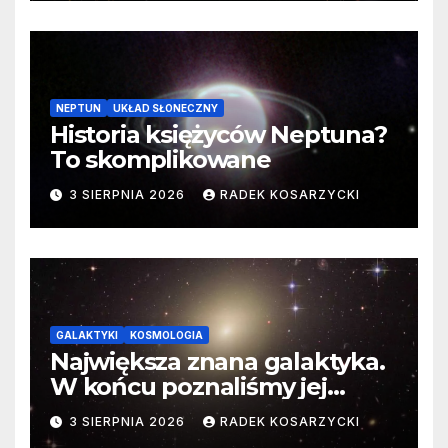
NEPTUN
UKŁAD SŁONECZNY
Historia księżyców Neptuna?
To skomplikowane
3 SIERPNIA 2026
RADEK KOSARZYCKI
GALAKTYKI
KOSMOLOGIA
Największa znana galaktyka.
W końcu poznaliśmy jej
faktyczne wymiary
3 SIERPNIA 2026
RADEK KOSARZYCKI