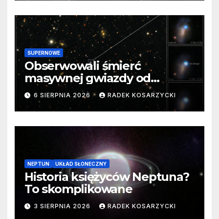
SUPERNOWE
Obserwowali śmierć
masywnej gwiazdy od
samego początku. Niezwykle
6 SIERPNIA 2026
RADEK KOSARZYCKI
cenne dane
NEPTUN
UKŁAD SŁONECZNY
Historia księżyców Neptuna?
To skomplikowane
3 SIERPNIA 2026
RADEK KOSARZYCKI