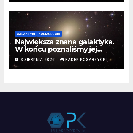
GALAKTYKI
KOSMOLOGIA
Największa znana galaktyka.
W końcu poznaliśmy jej
faktyczne wymiary
3 SIERPNIA 2026
RADEK KOSARZYCKI