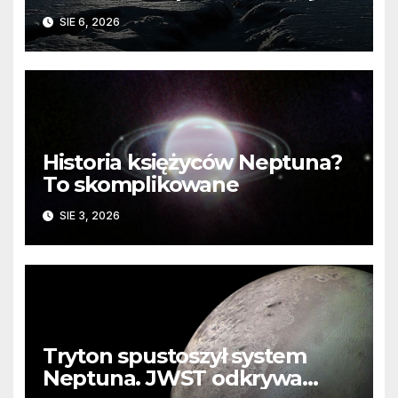
barierę
SIE 6, 2026
Historia księżyców Neptuna?
To skomplikowane
SIE 3, 2026
Tryton spustoszył system
Neptuna. JWST odkrywa