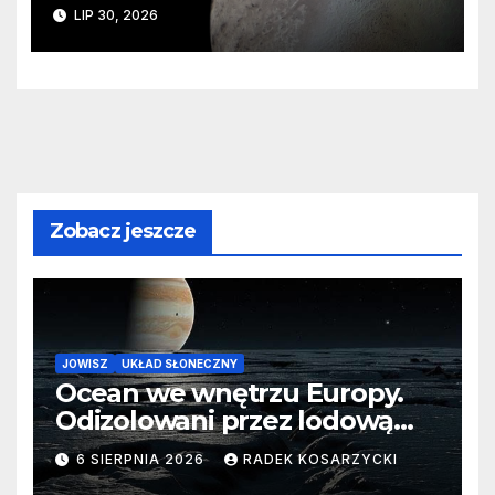
ślady kosmicznej katastrofy i
LIP 30, 2026
zaginionego lodu
Zobacz jeszcze
JOWISZ
UKŁAD SŁONECZNY
Ocean we wnętrzu Europy.
Odizolowani przez lodową
barierę
6 SIERPNIA 2026
RADEK KOSARZYCKI