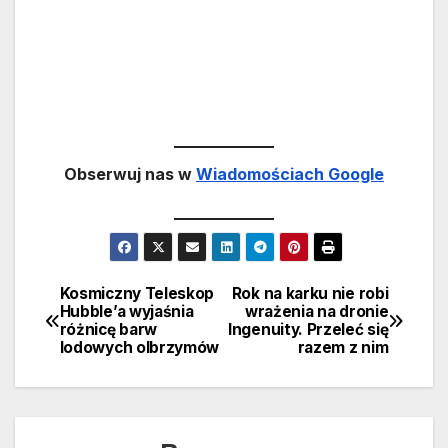
Obserwuj nas w
Wiadomościach Google
Kosmiczny Teleskop
Rok na karku nie robi
Nawigacja
Hubble’a wyjaśnia
wrażenia na dronie
różnicę barw
Ingenuity. Przeleć się
wpisu
lodowych olbrzymów
razem z nim