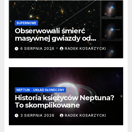
SUPERNOWE
Obserwowali śmierć
masywnej gwiazdy od
samego początku. Niezwykle
6 SIERPNIA 2026
RADEK KOSARZYCKI
cenne dane
NEPTUN
UKŁAD SŁONECZNY
Historia księżyców Neptuna?
To skomplikowane
3 SIERPNIA 2026
RADEK KOSARZYCKI