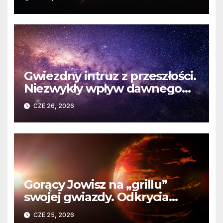
martwej gwiazdy
Gwiezdny intruz z przeszłości.
Niezwykły wpływ dawnego
spotkania na komety Układu
CZE 26, 2026
Słonecznego
Gorący Jowisz na „grillu”
swojej gwiazdy. Odkrycia
Teleskopu Webba o HD
CZE 25, 2026
80606 b