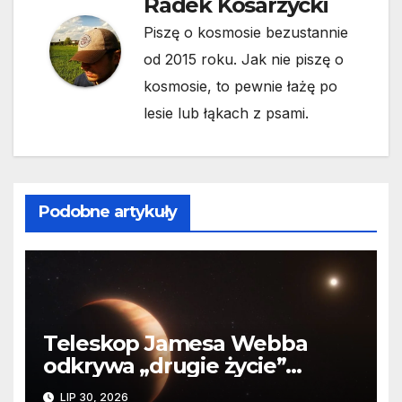
Radek Kosarzycki
Piszę o kosmosie bezustannie
od 2015 roku. Jak nie piszę o
kosmosie, to pewnie łażę po
lesie lub łąkach z psami.
Podobne artykuły
Teleskop Jamesa Webba
odkrywa „drugie życie”
planety krążącej wokół
LIP 30, 2026