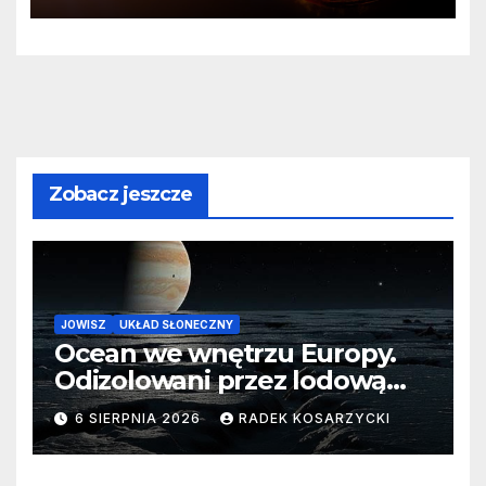
Zobacz jeszcze
JOWISZ
UKŁAD SŁONECZNY
Ocean we wnętrzu Europy.
Odizolowani przez lodową
barierę
6 SIERPNIA 2026
RADEK KOSARZYCKI