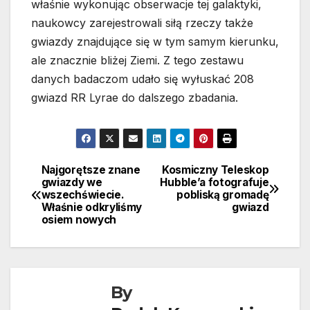
właśnie wykonując obserwacje tej galaktyki,
naukowcy zarejestrowali siłą rzeczy także
gwiazdy znajdujące się w tym samym kierunku,
ale znacznie bliżej Ziemi. Z tego zestawu
danych badaczom udało się wyłuskać 208
gwiazd RR Lyrae do dalszego zbadania.
Najgorętsze znane
Kosmiczny Teleskop
Nawigacja
gwiazdy we
Hubble’a fotografuje
wszechświecie.
pobliską gromadę
wpisu
Właśnie odkryliśmy
gwiazd
osiem nowych
By