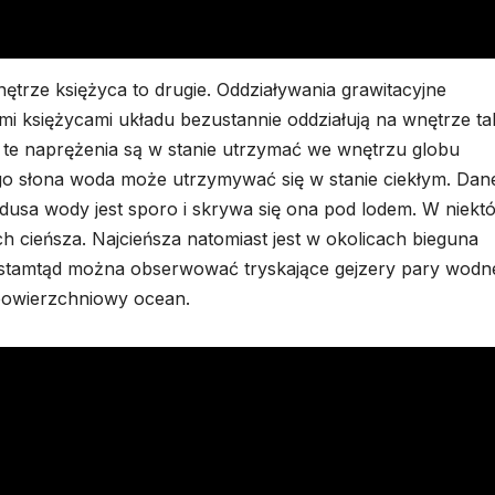
ętrze księżyca to drugie. Oddziaływania grawitacyjne
i księżycami układu bezustannie oddziałują na wnętrze ta
me te naprężenia są w stanie utrzymać we wnętrzu globu
 go słona woda może utrzymywać się w stanie ciekłym. Dan
dusa wody jest sporo i skrywa się ona pod lodem. W niekt
h cieńsza. Najcieńsza natomiast jest w okolicach bieguna
 stamtąd można obserwować tryskające gejzery pary wodne
powierzchniowy ocean.