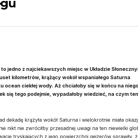
egu
 to jedno z najciekawszych miejsc w Układzie Słoneczn
kuset kilometrów, krążący wokół wspaniałego Saturna
ocean ciekłej wody. Aż chciałoby się w końcu na nieg
iek się tego podejmie, wypadałoby wiedzieć, na czym te
ad dekadę krążyła wokół Saturna i wielokrotnie miała okaz
 nikt nie zwróciłby przesadnej uwagi na ten niewielki glo
acje tryskających z jego powierzchni gejzerów sprawiły, 