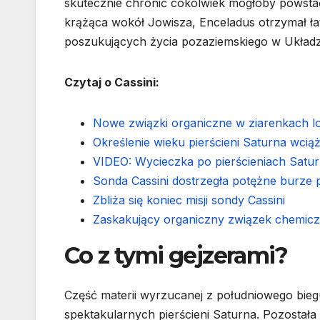
skutecznie chronić cokolwiek mogłoby powstać
krążąca wokół Jowisza, Enceladus otrzymał ł
poszukujących życia pozaziemskiego w Układ
Czytaj o Cassini:
Nowe związki organiczne w ziarenkach l
Określenie wieku pierścieni Saturna wci
VIDEO: Wycieczka po pierścieniach Satu
Sonda Cassini dostrzegła potężne burze 
Zbliża się koniec misji sondy Cassini
Zaskakujący organiczny związek chemicz
Co z tymi gejzerami?
Część materii wyrzucanej z południowego biegun
spektakularnych pierścieni Saturna. Pozostał