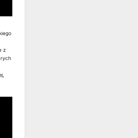
kiego
e z
órych
j,