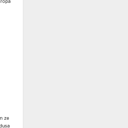
uropa
en ze
adusa