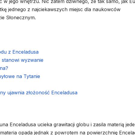
 w jego wnętrzu. Nic zatem dziwnego, że tak samo, jak E
atkę jednego z najciekawszych miejsc dla naukowców
zie Słonecznym.
odu z Enceladusa
ąż stanowi wyzwanie
rna?
pyłowe na Tytanie
ny ujawnia złożoność Enceladusa
a Enceladusa ucieka grawitacji globu i zasila materią jed
a materia opada jednak z powrotem na powierzchnię Encel