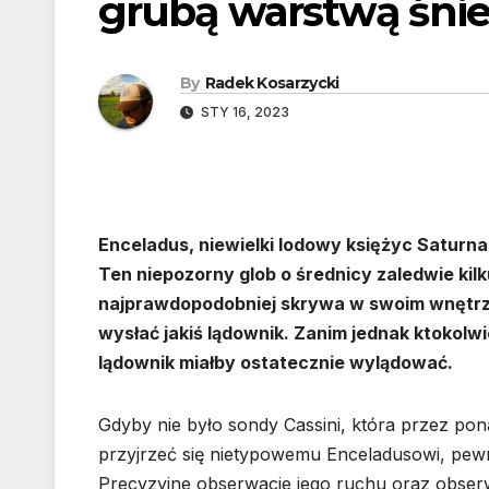
grubą warstwą śni
By
Radek Kosarzycki
STY 16, 2023
Enceladus, niewielki lodowy księżyc Saturna
Ten niepozorny glob o średnicy zaledwie kil
najprawdopodobniej skrywa w swoim wnętrzu 
wysłać jakiś lądownik. Zanim jednak ktokolw
lądownik miałby ostatecznie wylądować.
Gdyby nie było sondy Cassini, która przez pon
przyjrzeć się nietypowemu Enceladusowi, pewnie
Precyzyjne obserwacje jego ruchu oraz obserw