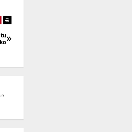
otu
sko
ie