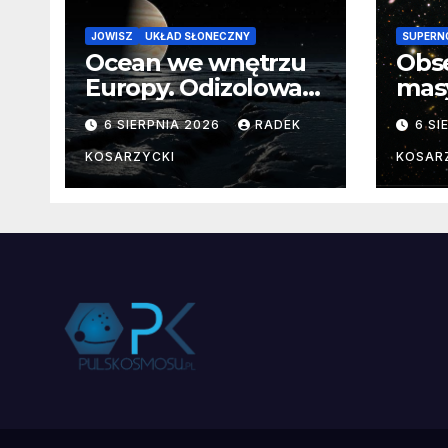
JOWISZ
UKŁAD SŁONECZNY
SUPERN
Ocean we wnętrzu
Obs
Europy. Odizolowani
mas
przez lodową
od 
6 SIERPNIA 2026
RADEK
6 SI
barierę
pocz
Nie
KOSARZYCKI
KOSAR
dan