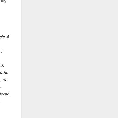
mocy
sie 4
i
ch
ródło
, co
c
ierać
o