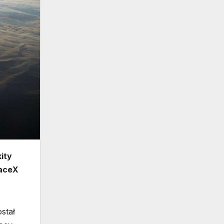
ity
paceX
stał