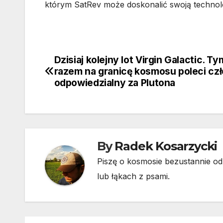
którym SatRev może doskonalić swoją technol
Dzisiaj kolejny lot Virgin Galactic. Ty
Nawigacja
razem na granicę kosmosu poleci cz
wpisu
odpowiedzialny za Plutona
By
Radek Kosarzycki
Piszę o kosmosie bezustannie od 
lub łąkach z psami.