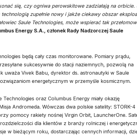
onać się, czy ogniwa perowskitowe zadziałają na orbicie. 
 technologią zupełnie nowy i jakże ciekawy obszar eksploat
iałowiec Saule Technologies, może wspierać tak przełomow
lumbus Energy S.A., członek Rady Nadzorczej Saule
hnologies będą cały czas monitorowane. Pomiary prądu,
przesyłane sukcesywnie do stacji naziemnych, pozwolą na
ak uważa Vivek Babu, dyrektor ds. astronautyki w Saule
nim rozwiązaniom energetycznym w przemyśle kosmicznym.
le Technologies oraz Columbus Energy miały okazję
 Misja Andromeda. Wówczas dwa polskie satelity: STORK-4
rzy pomocy rakiety nośnej Virgin Orbit, LauncherOne. Sate
 rozdzielczości dla klientów z branży rolniczej i energetycz
sje w bieżącym roku, dostarczając cennych informacji, dzi