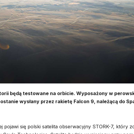
torii będą testowane na orbicie. Wyposażony w perowsk
zostanie wysłany przez rakietę Falcon 9, należącą do S
 pojawi się polski satelita obserwacyjny STORK-7, który zo