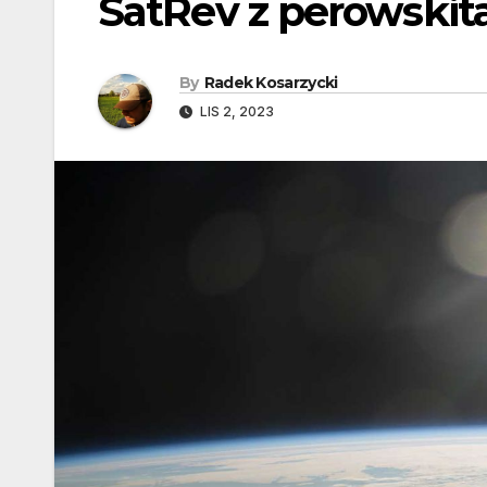
SatRev z perowskit
By
Radek Kosarzycki
LIS 2, 2023