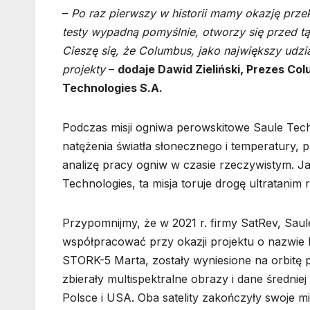
–
Po raz pierwszy w historii mamy okazję przek
testy wypadną pomyślnie, otworzy się przed tą
Cieszę się, że Columbus, jako największy udz
projekty
–
dodaje Dawid Zieliński, Prezes Co
Technologies S.A.
Podczas misji ogniwa perowskitowe Saule Tec
natężenia światła słonecznego i temperatury, 
analizę pracy ogniw w czasie rzeczywistym. J
Technologies, ta misja toruje drogę ultrata
Przypomnijmy, że w 2021 r. firmy SatRev, Sau
współpracować przy okazji projektu o nazwie
STORK-5 Marta, zostały wyniesione na orbitę p
zbierały multispektralne obrazy i dane średniej
Polsce i USA. Oba satelity zakończyły swoje mi