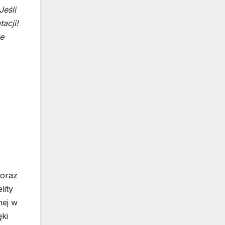
Jeśli
acji!
e
 oraz
lity
nej w
ęki