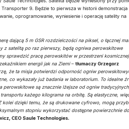
Saule Technologies. Satelita będzie wyniesiony przy po
 Transporter 9. Będzie to pierwsza w historii demonstracja
wanie, oprogramowanie, wyniesienie i operację satelity na
rę dającą 5 m GSR rozdzielczości na piksel, o łącznej ma
y z satelitą po raz pierwszy, będą ogniwa perowskitowe
my sprawdzić pracę perowskitów w przestrzeni kosmicznej 
ekaźnikiem energii jak na Ziemi
–
tłumaczy Grzegorz
rzę, że ta misja potwierdzi odporność ogniw perowskitowy
ne, co wykazały już badania w laboratorium. To idealne ź
 perowskitowe są znacznie lżejsze od ogniw tradycyjnych
 transportu każego kilograma na orbitę. Są elastyczne, wię
Z kolei dzięki temu, że są drukowane cyfrowo, mogą przyb
ksymalnym stopniu wykorzystać dostępne powierzchnie d
wicz, CEO Saule Technologies.