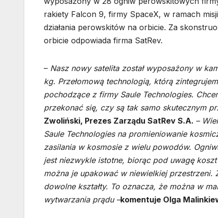
wyposażony w 28 ogniw perowskitowych firmy 
rakiety Falcon 9, firmy SpaceX, w ramach misji
działania perowskitów na orbicie. Za skonstruo
orbicie odpowiada firma SatRev.
–
Nasz nowy satelita został wyposażony w kame
kg. Przełomową technologią, którą zintegrujem
pochodzące z firmy Saule Technologies. Chce
przekonać się, czy są tak samo skutecznym prz
Zwoliński, Prezes Zarządu SatRev S.A.
– Wie
Saule Technologies na promieniowanie kosmicz
zasilania w kosmosie z wielu powodów. Ogniwa
jest niezwykle istotne, biorąc pod uwagę koszt
można je upakować w niewielkiej przestrzeni. 
dowolne kształty. To oznacza, że można w ma
wytwarzania prądu –
komentuje Olga Malinkie