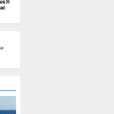
koś
zać
ie