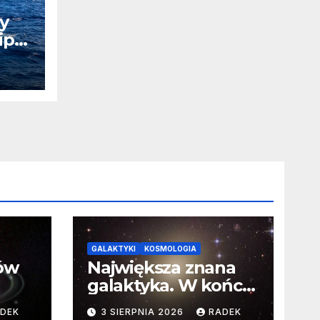
by
ip
na
GALAKTYKI
KOSMOLOGIA
ców
Największa znana
galaktyka. W końcu
poznaliśmy jej
DEK
3 SIERPNIA 2026
RADEK