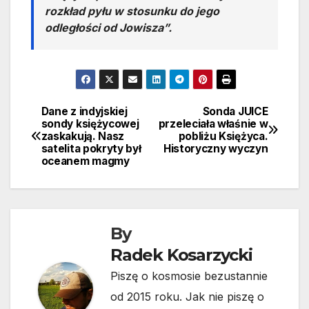
rozkład pyłu w stosunku do jego
odległości od Jowisza”.
Dane z indyjskiej
Sonda JUICE
Nawigacja
sondy księżycowej
przeleciała właśnie w
zaskakują. Nasz
pobliżu Księżyca.
wpisu
satelita pokryty był
Historyczny wyczyn
oceanem magmy
By
Radek Kosarzycki
Piszę o kosmosie bezustannie
od 2015 roku. Jak nie piszę o