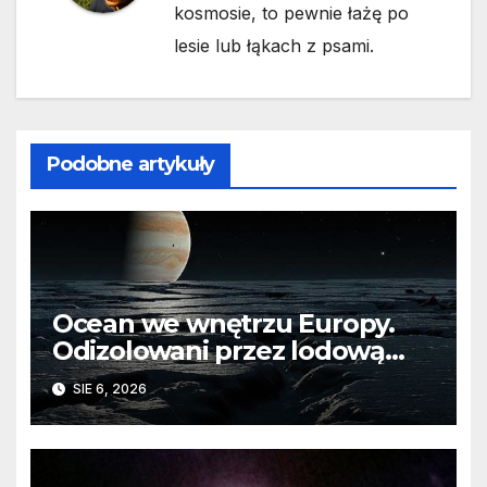
kosmosie, to pewnie łażę po
lesie lub łąkach z psami.
Podobne artykuły
Ocean we wnętrzu Europy.
Odizolowani przez lodową
barierę
SIE 6, 2026