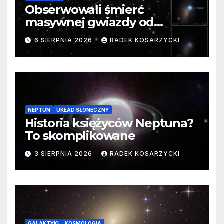
Obserwowali śmierć
masywnej gwiazdy od
samego początku. Niezwykle
6 SIERPNIA 2026
RADEK KOSARZYCKI
cenne dane
NEPTUN
UKŁAD SŁONECZNY
Historia księżyców Neptuna?
To skomplikowane
3 SIERPNIA 2026
RADEK KOSARZYCKI
GALAKTYKI
KOSMOLOGIA