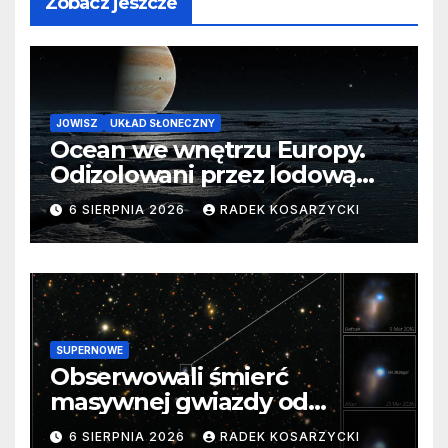
Zobacz jeszcze
JOWISZ
UKŁAD SŁONECZNY
Ocean we wnętrzu Europy.
Odizolowani przez lodową
barierę
6 SIERPNIA 2026
RADEK KOSARZYCKI
SUPERNOWE
Obserwowali śmierć
masywnej gwiazdy od
samego początku. Niezwykle
6 SIERPNIA 2026
RADEK KOSARZYCKI