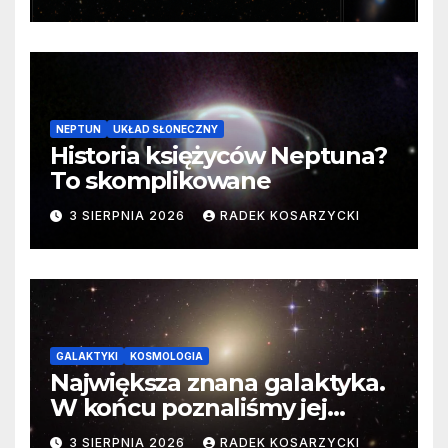
cenne dane
NEPTUN
UKŁAD SŁONECZNY
Historia księżyców Neptuna?
To skomplikowane
3 SIERPNIA 2026
RADEK KOSARZYCKI
GALAKTYKI
KOSMOLOGIA
Największa znana galaktyka.
W końcu poznaliśmy jej
faktyczne wymiary
3 SIERPNIA 2026
RADEK KOSARZYCKI