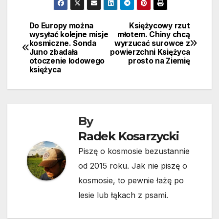
Do Europy można
Księżycowy rzut
Nawigacja
wysyłać kolejne misje
młotem. Chiny chcą
kosmiczne. Sonda
wyrzucać surowce z
wpisu
Juno zbadała
powierzchni Księżyca
otoczenie lodowego
prosto na Ziemię
księżyca
By
Radek Kosarzycki
Piszę o kosmosie bezustannie
od 2015 roku. Jak nie piszę o
kosmosie, to pewnie łażę po
lesie lub łąkach z psami.