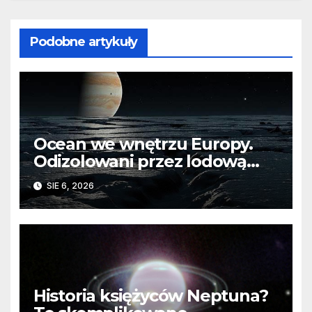
Podobne artykuły
Ocean we wnętrzu Europy.
Odizolowani przez lodową
barierę
SIE 6, 2026
Historia księżyców Neptuna?