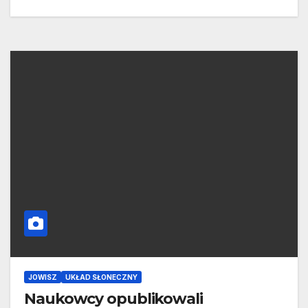
JOWISZ
UKŁAD SŁONECZNY
Naukowcy opublikowali