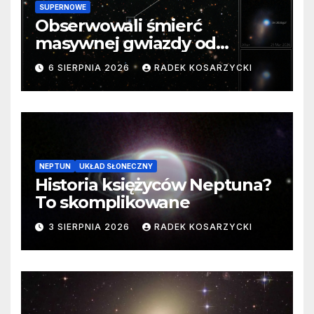
SUPERNOWE
Obserwowali śmierć
masywnej gwiazdy od
samego początku. Niezwykle
6 SIERPNIA 2026
RADEK KOSARZYCKI
cenne dane
NEPTUN
UKŁAD SŁONECZNY
Historia księżyców Neptuna?
To skomplikowane
3 SIERPNIA 2026
RADEK KOSARZYCKI