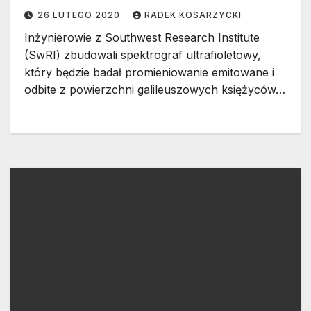
na wizytę
26 LUTEGO 2020
RADEK KOSARZYCKI
Inżynierowie z Southwest Research Institute
(SwRI) zbudowali spektrograf ultrafioletowy,
który będzie badał promieniowanie emitowane i
odbite z powierzchni galileuszowych księżyców…