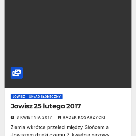
JOWISZ
UKŁAD SŁONECZNY
Jowisz 25 lutego 2017
3 KWIETNIA 2017
RADEK KOSARZYCKI
Ziemia wkrótce przeleci między Słońcem a
Jowiszem dzięki czemu 7. kwietnia gazowy