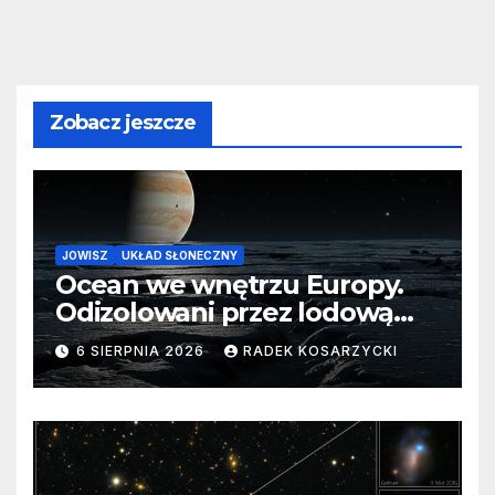
Zobacz jeszcze
JOWISZ
UKŁAD SŁONECZNY
Ocean we wnętrzu Europy.
Odizolowani przez lodową
barierę
6 SIERPNIA 2026
RADEK KOSARZYCKI