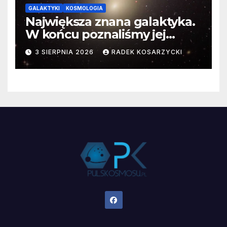
GALAKTYKI
KOSMOLOGIA
Największa znana galaktyka.
W końcu poznaliśmy jej
faktyczne wymiary
3 SIERPNIA 2026
RADEK KOSARZYCKI