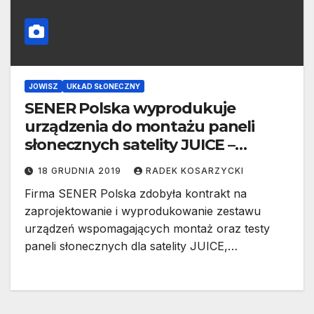
JOWISZ
UKŁAD SŁONECZNY
SENER Polska wyprodukuje
urządzenia do montażu paneli
słonecznych satelity JUICE –
największych w historii misji
18 GRUDNIA 2019
RADEK KOSARZYCKI
międzyplanetarnych
Firma SENER Polska zdobyła kontrakt na
zaprojektowanie i wyprodukowanie zestawu
urządzeń wspomagających montaż oraz testy
paneli słonecznych dla satelity JUICE,…