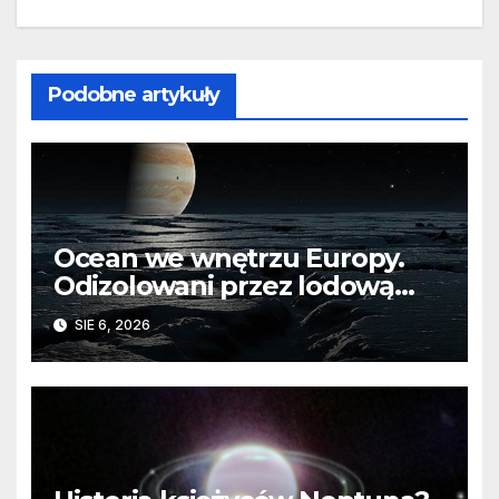
Podobne artykuły
Ocean we wnętrzu Europy.
Odizolowani przez lodową
barierę
SIE 6, 2026