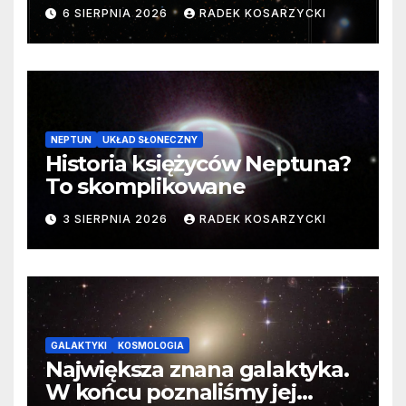
samego początku. Niezwykle
6 SIERPNIA 2026
RADEK KOSARZYCKI
cenne dane
NEPTUN
UKŁAD SŁONECZNY
Historia księżyców Neptuna?
To skomplikowane
3 SIERPNIA 2026
RADEK KOSARZYCKI
GALAKTYKI
KOSMOLOGIA
Największa znana galaktyka.
W końcu poznaliśmy jej