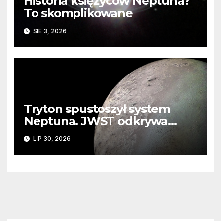
Historia księżyców Neptuna?
To skomplikowane
SIE 3, 2026
Tryton spustoszył system
Neptuna. JWST odkrywa
ślady kosmicznej katastrofy i
LIP 30, 2026
zaginionego lodu