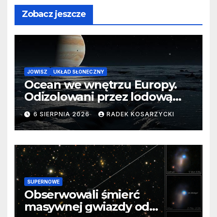
Zobacz jeszcze
JOWISZ
UKŁAD SŁONECZNY
Ocean we wnętrzu Europy.
Odizolowani przez lodową
barierę
6 SIERPNIA 2026
RADEK KOSARZYCKI
SUPERNOWE
Obserwowali śmierć
masywnej gwiazdy od