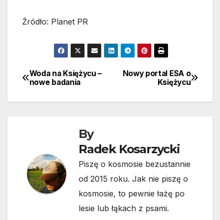
Źródło: Planet PR
Woda na Księżycu –
Nowy portal ESA o
Nawigacja
nowe badania
Księżycu
wpisu
By
Radek Kosarzycki
Piszę o kosmosie bezustannie
od 2015 roku. Jak nie piszę o
kosmosie, to pewnie łażę po
lesie lub łąkach z psami.