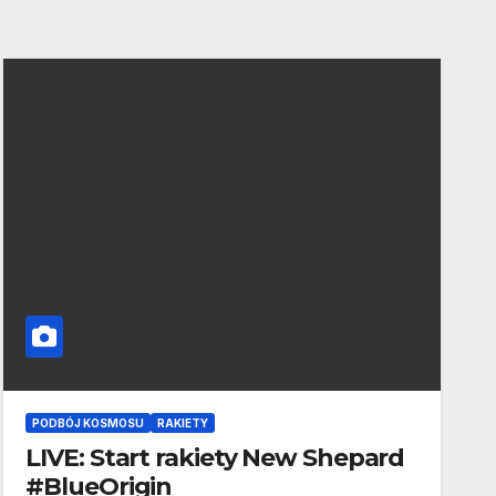
PODBÓJ KOSMOSU
RAKIETY
LIVE: Start rakiety New Shepard
#BlueOrigin