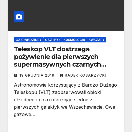
CZARNE DZIURY
GAZ I PYŁ
KOSMOLOGIA
KWAZARY
Teleskop VLT dostrzega
pożywienie dla pierwszych
supermasywnych czarnych
dziur we wszechświecie
19 GRUDNIA 2019
RADEK KOSARZYCKI
Astronomowie korzystający z Bardzo Dużego
Teleskopu (VLT) zaobserwowali obłoki
chłodnego gazu otaczające jedne z
pierwszych galaktyk we Wszechświecie. Owe
gazowe…