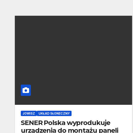
JOWISZ
UKŁAD SŁONECZNY
SENER Polska wyprodukuje
urządzenia do montażu paneli