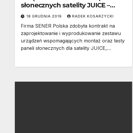
słonecznych satelity JUICE –
największych w historii misji
18 GRUDNIA 2019
RADEK KOSARZYCKI
międzyplanetarnych
Firma SENER Polska zdobyła kontrakt na
zaprojektowanie i wyprodukowanie zestawu
urządzeń wspomagających montaż oraz testy
paneli słonecznych dla satelity JUICE,…