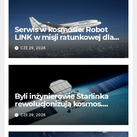
Serwis w kosmosie: Robot
LINK w misji ratunkowej dla
obserwatorium Swift
CZE 29, 2026
Byli inżynierowie Starlinka
rewolucjonizują kosmos.
Koniec z „wynajmowaniem”
CZE 29, 2026
kosmicznej infrastruktury?