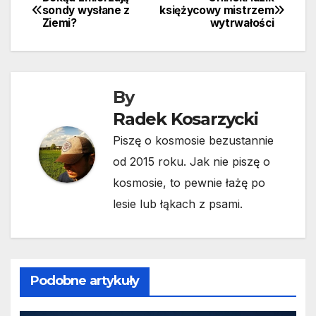
Nawigacja
sondy wysłane z
księżycowy mistrzem
Ziemi?
wytrwałości
wpisu
By
Radek Kosarzycki
Piszę o kosmosie bezustannie
od 2015 roku. Jak nie piszę o
kosmosie, to pewnie łażę po
lesie lub łąkach z psami.
Podobne artykuły