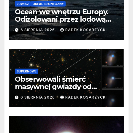
JOWISZ
UKŁAD SŁONECZNY
Ocean we wnętrzu Europy.
Odizolowani przez lodową
barierę
6 SIERPNIA 2026
RADEK KOSARZYCKI
SUPERNOWE
Obserwowali śmierć
masywnej gwiazdy od
samego początku. Niezwykle
6 SIERPNIA 2026
RADEK KOSARZYCKI
cenne dane