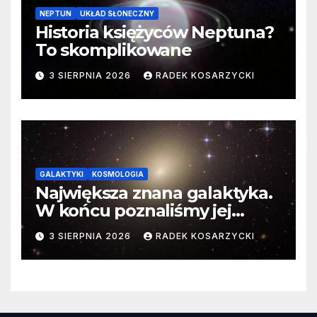
NEPTUN
UKŁAD SŁONECZNY
Historia księżyców Neptuna?
To skomplikowane
3 SIERPNIA 2026
RADEK KOSARZYCKI
GALAKTYKI
KOSMOLOGIA
Największa znana galaktyka.
W końcu poznaliśmy jej
faktyczne wymiary
3 SIERPNIA 2026
RADEK KOSARZYCKI