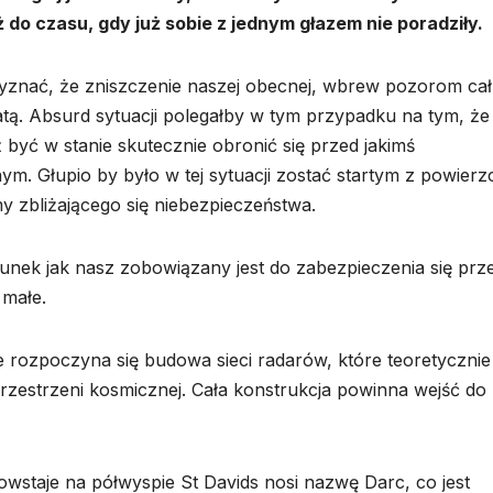
ż do czasu, gdy już sobie z jednym głazem nie poradziły.
rzyznać, że zniszczenie naszej obecnej, wbrew pozorom ca
atą. Absurd sytuacji polegałby w tym przypadku na tym, że
 być w stanie skutecznie obronić się przed jakimś
 Głupio by było w tej sytuacji zostać startym z powierz
my zbliżającego się niebezpieczeństwa.
nek jak nasz zobowiązany jest do zabezpieczenia się prz
 małe.
e rozpoczyna się budowa sieci radarów, które teoretycznie
zestrzeni kosmicznej. Cała konstrukcja powinna wejść do
wstaje na półwyspie St Davids nosi nazwę Darc, co jest