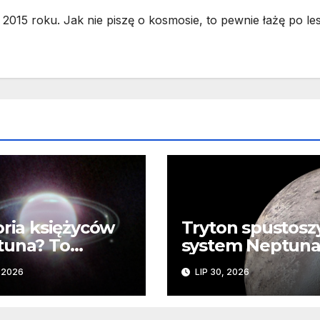
2015 roku. Jak nie piszę o kosmosie, to pewnie łażę po les
oria księżyców
Tryton spustosz
tuna? To
system Neptuna
mplikowane
JWST odkrywa
, 2026
LIP 30, 2026
ślady kosmiczne
katastrofy i
zaginionego lod