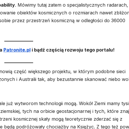
bility
. Mówimy tutaj zatem o specjalistycznych radarach,
rowanie obiektów kosmicznych o rozmiarach nawet zbliżo
 sobie przez przestrzeń kosmiczną w odległości do 36000
na
Patronite.pl
i bądź częścią rozwoju tego portalu!
stanowią część większego projektu, w którym podobne sieci
zonych i Australii tak, aby bezustannie skanować niebo wo
, ale już wytworom technologii mogą. Wokół Ziemi mamy tys
ziemskiej, tych na orbicie geostacjonarnej i tych, które zna
trzeni kosmicznej skały mogą teoretycznie zderzać się z
które będą podróżowały chociażby na Księżyc. Z tego też po