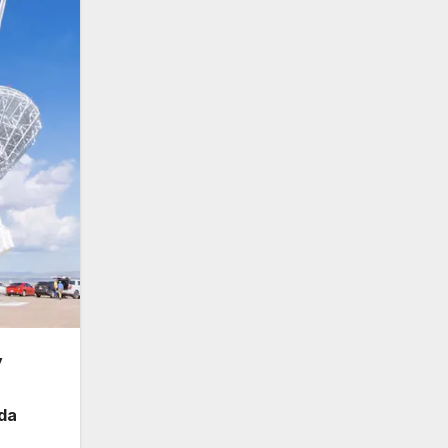
y
wda