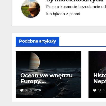
Piszę o kosmosie bezustannie od 
lub łąkach z psami.
Podobne artykuły
Ocean we wnętrzu
Hist
Europy.
Nep
Odizolowani przez
sko
SIE 6, 2026
SIE 3
lodową barierę