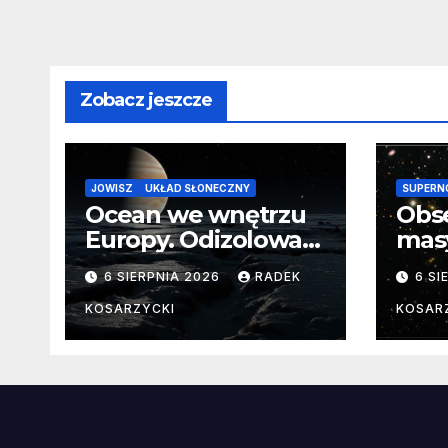
Zobacz jeszcze
JOWISZ
UKŁAD SŁONECZNY
SUPERN
Ocean we wnętrzu
Obs
Europy. Odizolowani
mas
przez lodową
od 
6 SIERPNIA 2026
RADEK
6 SI
barierę
pocz
Nie
KOSARZYCKI
KOSAR
dan