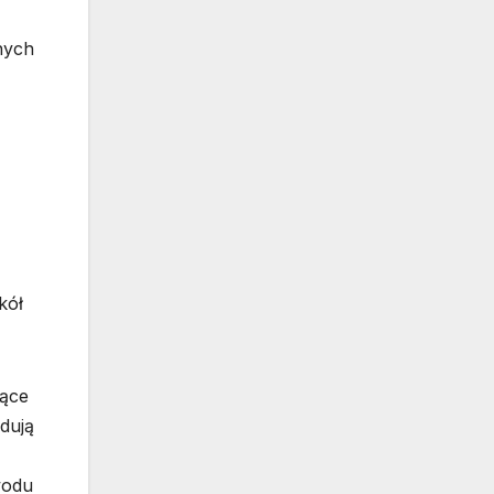
nych
kół
iące
jdują
wodu