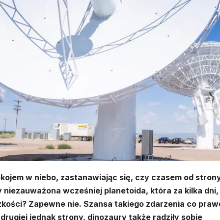
okojem w niebo, zastanawiając się, czy czasem od stron
 niezauważona wcześniej planetoida, która za kilka dni,
zkości? Zapewne nie. Szansa takiego zdarzenia co pra
 drugiej jednak strony, dinozaury także radziły sobie