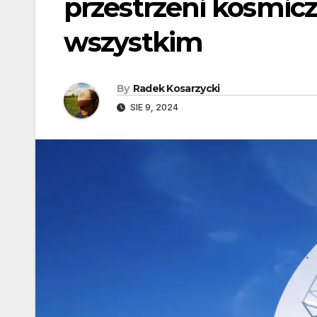
przestrzeni kosmic
wszystkim
By
Radek Kosarzycki
SIE 9, 2024