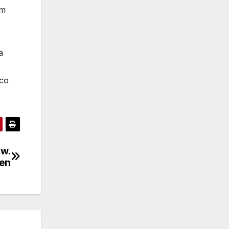
Im
a
ąco
ów.
den