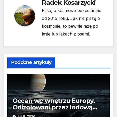
Radek Kosarzycki
Piszę o kosmosie bezustannie
od 2015 roku. Jak nie piszę o
kosmosie, to pewnie łażę po
lesie lub łąkach z psami.
Podobne artykuły
Ocean we wnętrzu Europy.
Odizolowani przez lodową
barierę
SIE 6, 2026