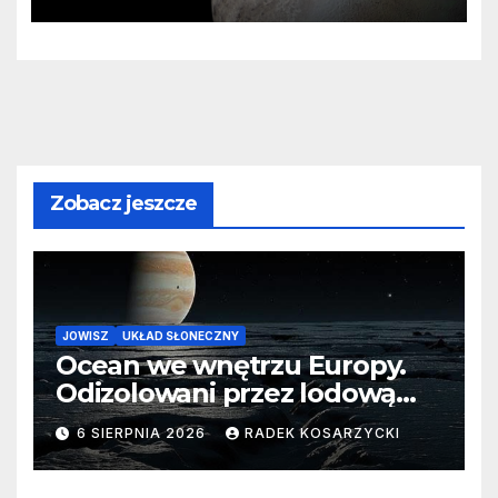
zaginionego lodu
Zobacz jeszcze
JOWISZ
UKŁAD SŁONECZNY
Ocean we wnętrzu Europy.
Odizolowani przez lodową
barierę
6 SIERPNIA 2026
RADEK KOSARZYCKI