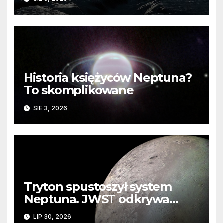
Historia księżyców Neptuna?
To skomplikowane
SIE 3, 2026
Tryton spustoszył system
Neptuna. JWST odkrywa
ślady kosmicznej katastrofy i
LIP 30, 2026