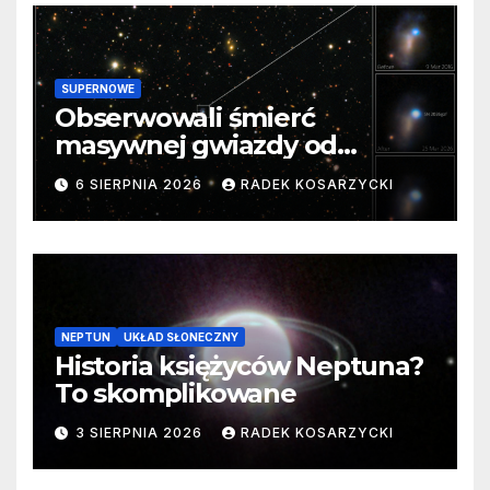
SUPERNOWE
Obserwowali śmierć
masywnej gwiazdy od
samego początku. Niezwykle
6 SIERPNIA 2026
RADEK KOSARZYCKI
cenne dane
NEPTUN
UKŁAD SŁONECZNY
Historia księżyców Neptuna?
To skomplikowane
3 SIERPNIA 2026
RADEK KOSARZYCKI