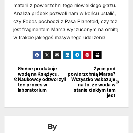
materii z powierzchni tego niewielkiego głazu.
Analiza próbek pozwoli nam w końcu ustalić,
czy Fobos pochodzi z Pasa Planetoid, czy też
jest fragmentem Marsa wyrzuconym na orbitę
w trakcie jakiegoś masywnego uderzenia.
Słońce produkuje
Życie pod
Nawigacja
wodę na Księżycu.
powierzchnią Marsa?
Naukowcy odtworzyli
Wszystko wskazuje
wpisu
ten proces w
na to, że woda w
laboratorium
stanie ciekłym tam
jest
By