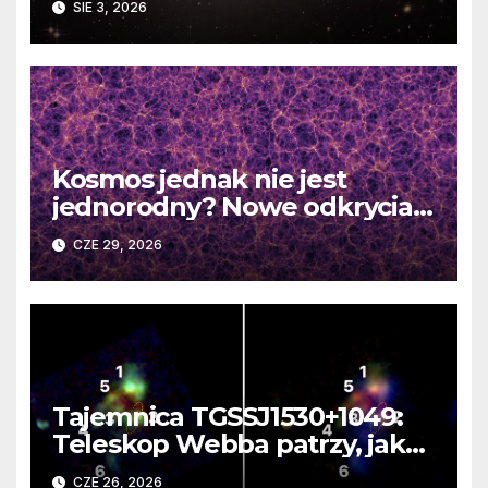
SIE 3, 2026
Kosmos jednak nie jest
jednorodny? Nowe odkrycia
DESI burzą fundamentalne
CZE 29, 2026
zasady kosmologii
Tajemnica TGSSJ1530+1049:
Teleskop Webba patrzy, jak
rodzi się supergalaktyka i
CZE 26, 2026