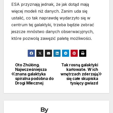
ESA przyznają jednak, że jak dotąd mają
więcej modeli niż danych. Zanim uda się
ustalić, co tak naprawdę wydarzyło się w
centrum tej galaktyki, trzeba będzie zebrać
jeszcze mnóstwo danych obserwacyjnych,
które pozwolą zawęzić paletę możliwości.
Oto Zhúlóng.
Tak rosną galaktyki
Nawigacja
Najwcześniejsza
karłowate. W ich
znana galaktyka
wnętrzach zderzają
wpisu
spiralna podobna do
się całe skupiska
Drogi Mlecznej
tysięcy gwiazd
By