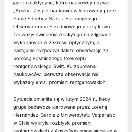
jądro galaktyczne, które naukowcy nazwali
„Ansky”. Zespół naukowców kierowany przez
Paulę Sánchez Sáez z Europejskiego
Obserwatorium Południowego początkowo
zauważył świecenie Ansky’ego na zdjęciach
wykonanych w zakresie optycznym, a
następnie rozpoczął dalsze obserwacje za
pomocą kosmicznego teleskopu
rentgenowskiego Swift. Ku zdumieniu
naukowców, pierwsze obserwacje nie
wykazały emisji promieni rentgenowskich.
Sytuacja zmieniła się w lutym 2024 r., kiedy
grupa badawcza kierowana przez Lorenę
Hernández-García z Uniwersytetu Valparaíso
w Chile wykryła rozbłyski promieni
rentgenowskich z Ansky’ego pojawiające się w