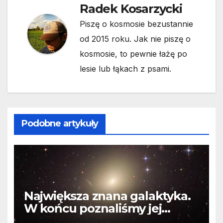
Radek Kosarzycki
Piszę o kosmosie bezustannie
od 2015 roku. Jak nie piszę o
kosmosie, to pewnie łażę po
lesie lub łąkach z psami.
Podobne artykuły
Największa znana galaktyka.
W końcu poznaliśmy jej
faktyczne wymiary