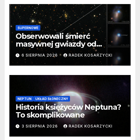
SUPERNOWE
Obserwowali śmierć
masywnej gwiazdy od
samego początku. Niezwykle
6 SIERPNIA 2026
RADEK KOSARZYCKI
cenne dane
NEPTUN
UKŁAD SŁONECZNY
Historia księżyców Neptuna?
To skomplikowane
3 SIERPNIA 2026
RADEK KOSARZYCKI