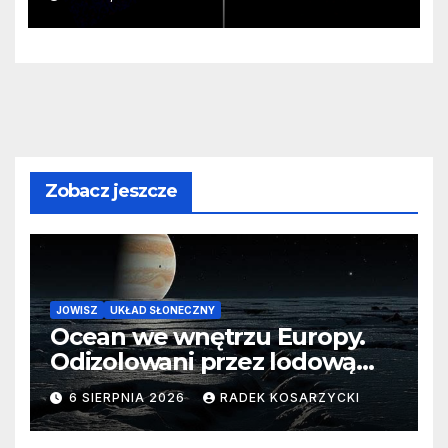
monstrualna czarna dziura
Zobacz jeszcze
JOWISZ
UKŁAD SŁONECZNY
Ocean we wnętrzu Europy.
Odizolowani przez lodową
barierę
6 SIERPNIA 2026
RADEK KOSARZYCKI