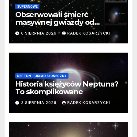
SUPERNOWE
Obserwowali śmierć
masywnej gwiazdy od
samego początku. Niezwykle
6 SIERPNIA 2026
RADEK KOSARZYCKI
cenne dane
NEPTUN
UKŁAD SŁONECZNY
Historia księżyców Neptuna?
To skomplikowane
3 SIERPNIA 2026
RADEK KOSARZYCKI