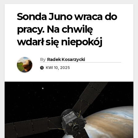
Sonda Juno wraca do
pracy. Na chwilę
wdarł się niepokój
By
Radek Kosarzycki
KWI 10, 2025