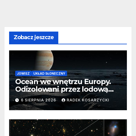
Zobacz jeszcze
JOWISZ
UKŁAD SŁONECZNY
Ocean we wnętrzu Europy.
Odizolowani przez lodową
barierę
6 SIERPNIA 2026
RADEK KOSARZYCKI