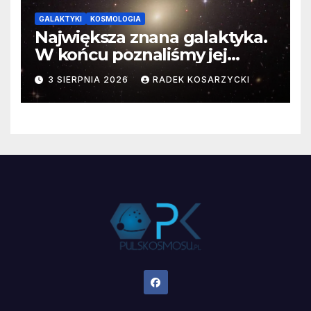
GALAKTYKI
KOSMOLOGIA
Największa znana galaktyka.
W końcu poznaliśmy jej
faktyczne wymiary
3 SIERPNIA 2026
RADEK KOSARZYCKI