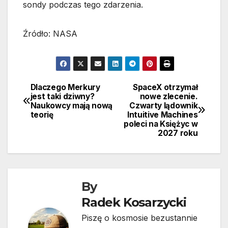
sondy podczas tego zdarzenia.
Źródło: NASA
Dlaczego Merkury
SpaceX otrzymał
Nawigacja
jest taki dziwny?
nowe zlecenie.
Naukowcy mają nową
Czwarty lądownik
wpisu
teorię
Intuitive Machines
poleci na Księżyc w
2027 roku
By
Radek Kosarzycki
Piszę o kosmosie bezustannie