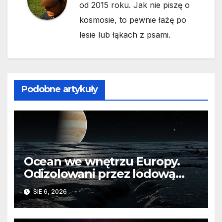
od 2015 roku. Jak nie piszę o
kosmosie, to pewnie łażę po
lesie lub łąkach z psami.
Podobne artykuły
Ocean we wnętrzu Europy.
Odizolowani przez lodową
barierę
SIE 6, 2026