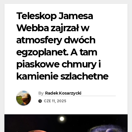
Teleskop Jamesa
Webba zajrzał w
atmosfery dwóch
egzoplanet. A tam
piaskowe chmury i
kamienie szlachetne
By
Radek Kosarzycki
CZE 11, 2025