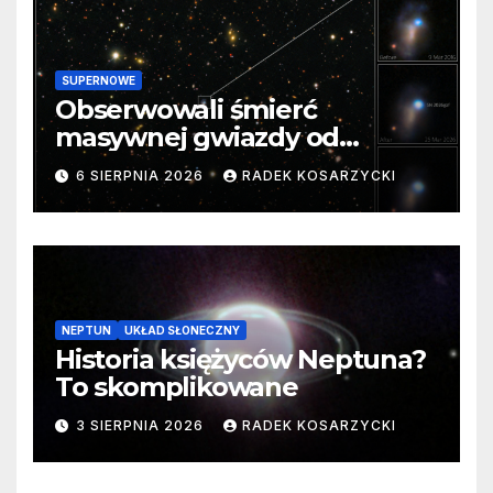
SUPERNOWE
Obserwowali śmierć
masywnej gwiazdy od
samego początku. Niezwykle
6 SIERPNIA 2026
RADEK KOSARZYCKI
cenne dane
NEPTUN
UKŁAD SŁONECZNY
Historia księżyców Neptuna?
To skomplikowane
3 SIERPNIA 2026
RADEK KOSARZYCKI