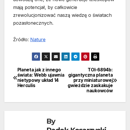
mają potencjał, by całkowicie
zrewolucjonizować naszą wiedzę o światach
pozasłonecznych.
Źródło:
Nature
Planeta jak z innego
TOI-6894b:
Nawigacja
świata: Webb ujawnia
gigantyczna planeta
nietypowy układ 14
przy miniaturowej
wpisu
Herculis
gwieździe zaskakuje
naukowców
By