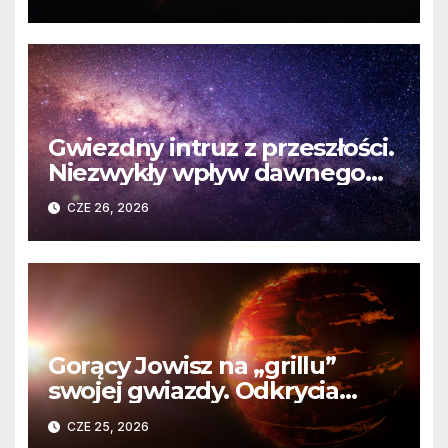
martwej gwiazdy
Gwiezdny intruz z przeszłości.
Niezwykły wpływ dawnego
spotkania na komety Układu
CZE 26, 2026
Słonecznego
Gorący Jowisz na „grillu”
swojej gwiazdy. Odkrycia
Teleskopu Webba o HD
CZE 25, 2026
80606 b