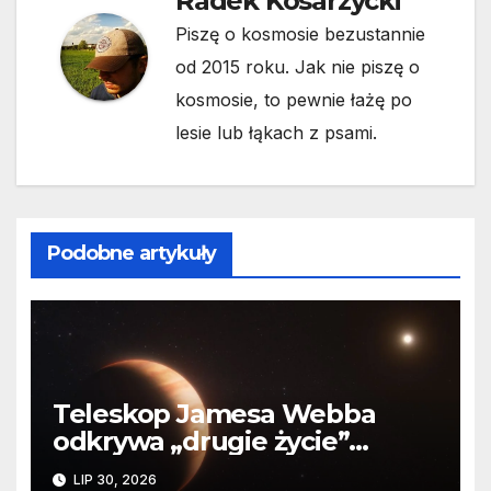
Radek Kosarzycki
Piszę o kosmosie bezustannie
od 2015 roku. Jak nie piszę o
kosmosie, to pewnie łażę po
lesie lub łąkach z psami.
Podobne artykuły
Teleskop Jamesa Webba
odkrywa „drugie życie”
planety krążącej wokół
LIP 30, 2026