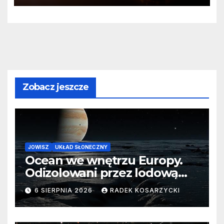
Zobacz jeszcze
JOWISZ
UKŁAD SŁONECZNY
Ocean we wnętrzu Europy.
Odizolowani przez lodową
barierę
6 SIERPNIA 2026
RADEK KOSARZYCKI