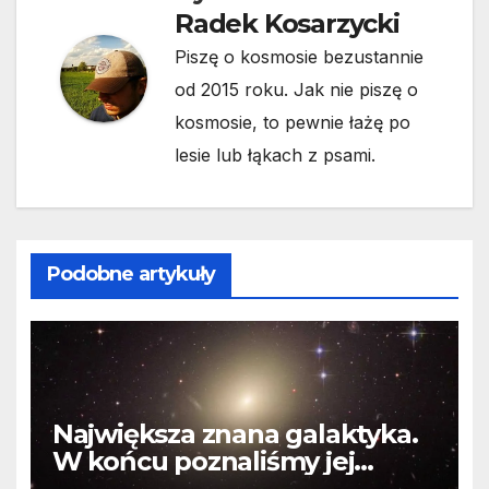
Radek Kosarzycki
Piszę o kosmosie bezustannie
od 2015 roku. Jak nie piszę o
kosmosie, to pewnie łażę po
lesie lub łąkach z psami.
Podobne artykuły
Największa znana galaktyka.
W końcu poznaliśmy jej
faktyczne wymiary