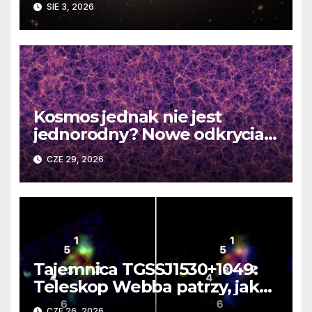
SIE 3, 2026
Kosmos jednak nie jest
jednorodny? Nowe odkrycia
DESI burzą fundamentalne
CZE 29, 2026
zasady kosmologii
Tajemnica TGSSJ1530+1049:
Teleskop Webba patrzy, jak
rodzi się supergalaktyka i
CZE 26, 2026