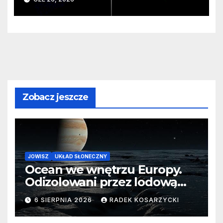
monstrualna czarna dziura
Zobacz jeszcze
JOWISZ
UKŁAD SŁONECZNY
Ocean we wnętrzu Europy.
Odizolowani przez lodową
barierę
6 SIERPNIA 2026
RADEK KOSARZYCKI