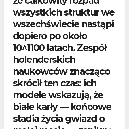
że całkowity rozpad
wszystkich struktur we
wszechświecie nastąpi
dopiero po około
10^1100 latach. Zespół
holenderskich
naukowców znacząco
skrócił ten czas: ich
modele wskazują, że
białe karły — końcowe
stadia życia gwiazd o