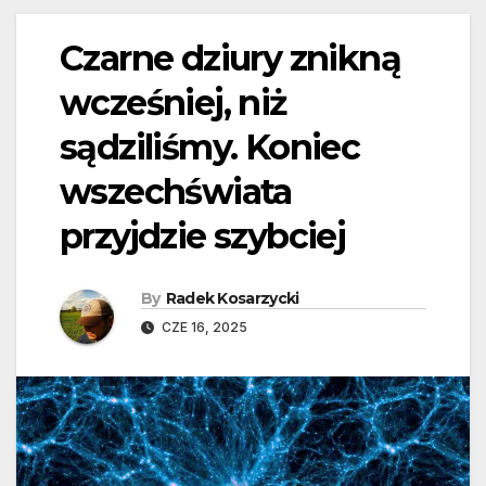
Czarne dziury znikną
wcześniej, niż
sądziliśmy. Koniec
wszechświata
przyjdzie szybciej
By
Radek Kosarzycki
CZE 16, 2025