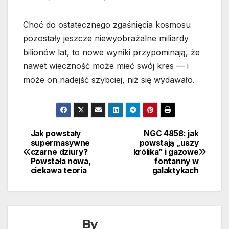
Choć do ostatecznego zgaśnięcia kosmosu
pozostały jeszcze niewyobrażalne miliardy
bilionów lat, to nowe wyniki przypominają, że
nawet wieczność może mieć swój kres — i
może on nadejść szybciej, niż się wydawało.
Jak powstały
NGC 4858: jak
Nawigacja
supermasywne
powstają „uszy
czarne dziury?
królika” i gazowe
wpisu
Powstała nowa,
fontanny w
ciekawa teoria
galaktykach
By