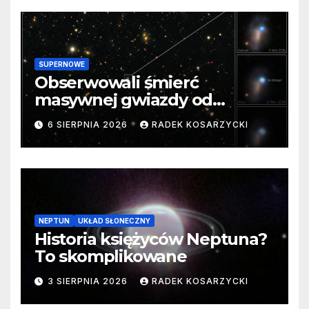
SUPERNOWE
Obserwowali śmierć
masywnej gwiazdy od
samego początku. Niezwykle
6 SIERPNIA 2026
RADEK KOSARZYCKI
cenne dane
NEPTUN
UKŁAD SŁONECZNY
Historia księżyców Neptuna?
To skomplikowane
3 SIERPNIA 2026
RADEK KOSARZYCKI