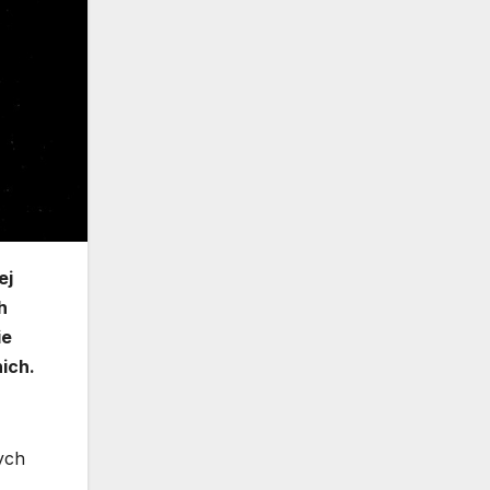
ej
h
ie
ich.
ych