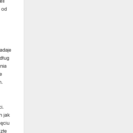
li
 od
adaje
edług
nia
e
h.
i.
h jak
ięciu
szłe