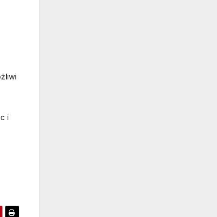
żliwi
c i