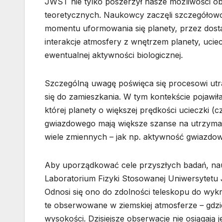
JWST nie tylko poszerzył nasze możliwości ob
teoretycznych. Naukowcy zaczęli szczegółowo
momentu uformowania się planety, przez dostar
interakcje atmosfery z wnętrzem planety, uc
ewentualnej aktywności biologicznej.
Szczególną uwagę poświęca się procesowi utra
się do zamieszkania. W tym kontekście pojawiła 
której planety o większej prędkości ucieczki (cz
gwiazdowego mają większe szanse na utrzymani
wiele zmiennych – jak np. aktywność gwiazdo
Aby uporządkować cele przyszłych badań, na
Laboratorium Fizyki Stosowanej Uniwersytetu 
Odnosi się ono do zdolności teleskopu do wykr
te obserwowane w ziemskiej atmosferze – gdzie
wysokości. Dzisiejsze obserwacje nie osiągają j