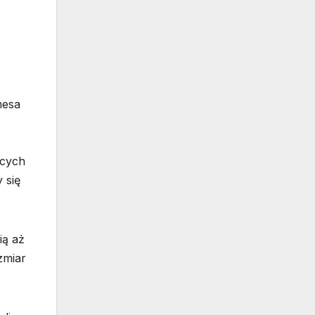
mesa
ących
 się
ią aż
zmiar