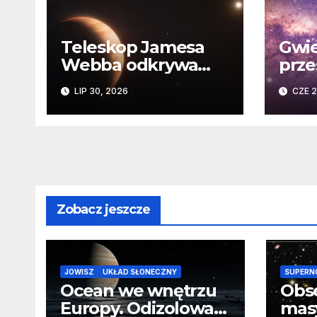
Teleskop Jamesa
Gwie
Webba odkrywa
prze
„drugie życie”
Niez
LIP 30, 2026
CZE 2
planety krążącej
daw
wokół martwej
na k
gwiazdy
Sło
Zobacz jeszcze
JOWISZ
UKŁAD SŁONECZNY
SUPERN
Ocean we wnętrzu
Obs
Europy. Odizolowani
mas