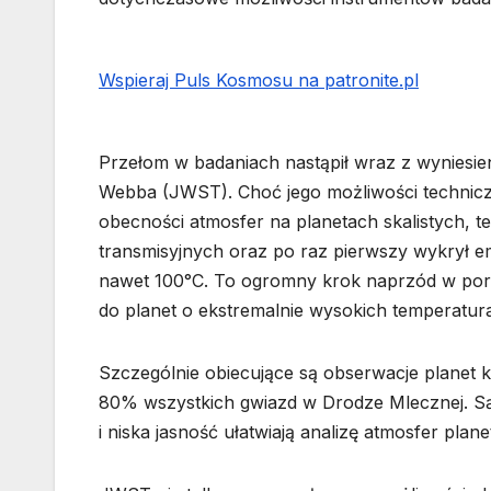
Wspieraj Puls Kosmosu na patronite.pl
Przełom w badaniach nastąpił wraz z wynies
Webba (JWST). Choć jego możliwości technicz
obecności atmosfer na planetach skalistych, te
transmisyjnych oraz po raz pierwszy wykrył emi
nawet 100°C. To ogromny krok naprzód w poró
do planet o ekstremalnie wysokich temperatur
Szczególnie obiecujące są obserwacje planet
80% wszystkich gwiazd w Drodze Mlecznej. Są 
i niska jasność ułatwiają analizę atmosfer plan