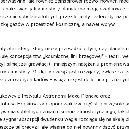
serwacyjne, ale również zainspirował rozwój nowych mode
 analizować, jak atmosfery planetarne mogą ewoluować –
czanie substancji lotnych przez komety i asteroidy, aż po
ieczkę gazów w przestrzeń kosmiczną, a nawet wpływ
ty atmosfery, który może przesądzić o tym, czy planeta n
się koncepcja tzw. „kosmicznej linii brzegowej” – teorii, w
yli silniejszej grawitacji) i mniejszym natężeniu promieniowa
e atmosfery. Model ten wciąż jest rozwijany, zwłaszcza ż
wa czerwonych karłów – wciąż nie jest do końca poznanyc
ukowcy z Instytutu Astronomii Maxa Plancka oraz
Johnsa Hopkinsa zaproponowali tzw. pięć stopni wysokośc
ywania subtelnych zmian ciśnienia atmosferycznego, takic
 sygnał absorpcji dwutlenku węgla rozciąga się na skalę p
eszcze tej precyzji, ale właśnie do niej powinny dążyć przy