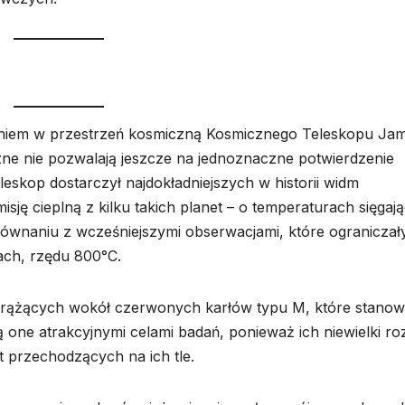
ieniem w przestrzeń kosmiczną Kosmicznego Teleskopu Ja
ne nie pozwalają jeszcze na jednoznaczne potwierdzenie
leskop dostarczył najdokładniejszych w historii widm
sję cieplną z kilku takich planet – o temperaturach sięgaj
wnaniu z wcześniejszymi obserwacjami, które ograniczały
ach, rzędu 800°C.
 krążących wokół czerwonych karłów typu M, które stanow
one atrakcyjnymi celami badań, ponieważ ich niewielki ro
et przechodzących na ich tle.