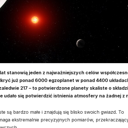
lat stanowią jeden z najważniejszych celów współczesn
dkryć już ponad 6000 egzoplanet w ponad 4400 układac
zaledwie 217 – to potwierdzone planety skaliste o składz
 udało się potwierdzić istnienia atmosfery na żadnej z n
te są bardzo małe i znajdują się blisko swoich gwiazd. To
wymaga ekstremalnie precyzyjnych pomiarów, przekraczając
awczych.