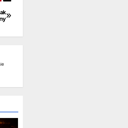
Tak
rny
ie