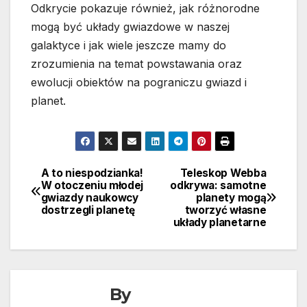
Odkrycie pokazuje również, jak różnorodne
mogą być układy gwiazdowe w naszej
galaktyce i jak wiele jeszcze mamy do
zrozumienia na temat powstawania oraz
ewolucji obiektów na pograniczu gwiazd i
planet.
A to niespodzianka!
Teleskop Webba
Nawigacja
W otoczeniu młodej
odkrywa: samotne
gwiazdy naukowcy
planety mogą
wpisu
dostrzegli planetę
tworzyć własne
układy planetarne
By