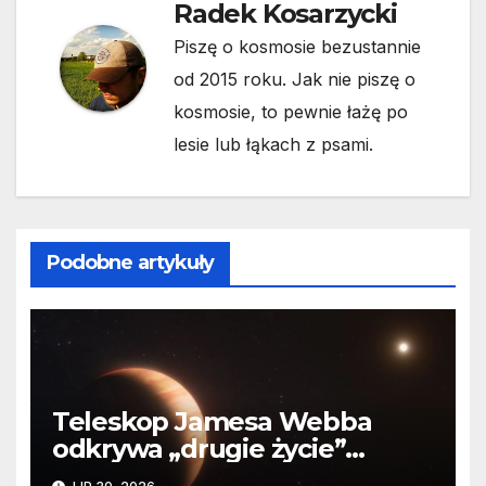
Radek Kosarzycki
Piszę o kosmosie bezustannie
od 2015 roku. Jak nie piszę o
kosmosie, to pewnie łażę po
lesie lub łąkach z psami.
Podobne artykuły
Teleskop Jamesa Webba
odkrywa „drugie życie”
planety krążącej wokół