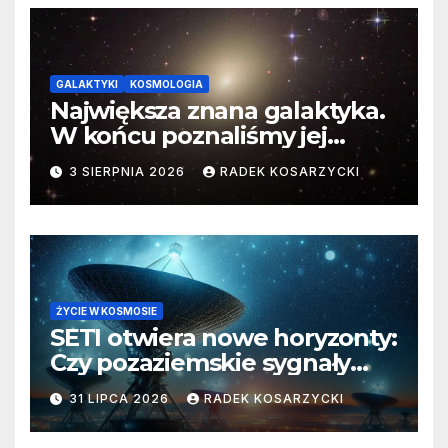
GALAKTYKI
KOSMOLOGIA
Największa znana galaktyka.
W końcu poznaliśmy jej
faktyczne wymiary
3 SIERPNIA 2026
RADEK KOSARZYCKI
ŻYCIE W KOSMOSIE
SETI otwiera nowe horyzonty:
Czy pozaziemskie sygnały
czekają w nieoczekiwanych
31 LIPCA 2026
RADEK KOSARZYCKI
miejscach?