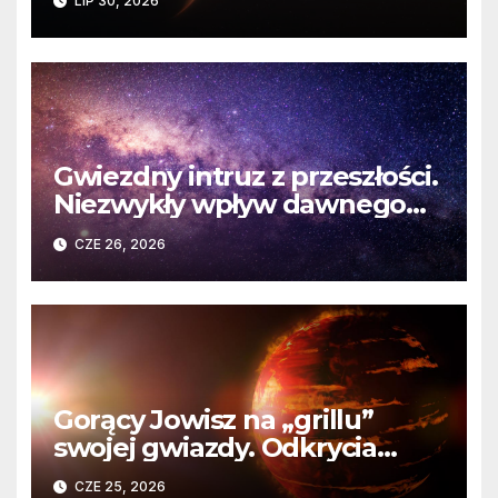
LIP 30, 2026
martwej gwiazdy
Gwiezdny intruz z przeszłości.
Niezwykły wpływ dawnego
spotkania na komety Układu
CZE 26, 2026
Słonecznego
Gorący Jowisz na „grillu”
swojej gwiazdy. Odkrycia
Teleskopu Webba o HD
CZE 25, 2026