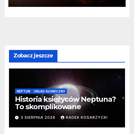
80606 b
Zobacz jeszcze
NEPTUN
UKŁAD SŁONECZNY
Historia księżyców Neptuna?
To skomplikowane
3 SIERPNIA 2026
RADEK KOSARZYCKI