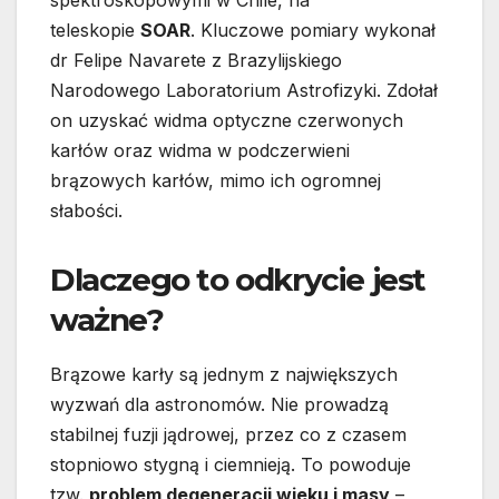
spektroskopowymi w Chile, na
teleskopie
SOAR
. Kluczowe pomiary wykonał
dr Felipe Navarete z Brazylijskiego
Narodowego Laboratorium Astrofizyki. Zdołał
on uzyskać widma optyczne czerwonych
karłów oraz widma w podczerwieni
brązowych karłów, mimo ich ogromnej
słabości.
Dlaczego to odkrycie jest
ważne?
Brązowe karły są jednym z największych
wyzwań dla astronomów. Nie prowadzą
stabilnej fuzji jądrowej, przez co z czasem
stopniowo stygną i ciemnieją. To powoduje
tzw.
problem degeneracji wieku i masy
–