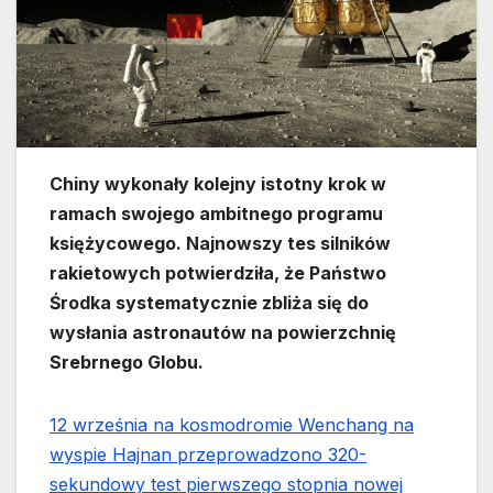
Chiny wykonały kolejny istotny krok w
ramach swojego ambitnego programu
księżycowego. Najnowszy tes silników
rakietowych potwierdziła, że Państwo
Środka systematycznie zbliża się do
wysłania astronautów na powierzchnię
Srebrnego Globu.
12 września na kosmodromie Wenchang na
wyspie Hajnan przeprowadzono 320-
sekundowy test pierwszego stopnia nowej