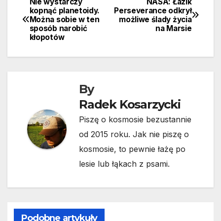
Nie wystarczy
NASA: Łazik
Nawigacja
kopnąć planetoidy.
Perseverance odkrył
Można sobie w ten
możliwe ślady życia
wpisu
sposób narobić
na Marsie
kłopotów
By
Radek Kosarzycki
Piszę o kosmosie bezustannie
od 2015 roku. Jak nie piszę o
kosmosie, to pewnie łażę po
lesie lub łąkach z psami.
Podobne artykuły