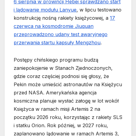
6 sierpnia w prowincji Hebei sprawdzano start
i lądowanie modułu Lanyue
, w lipcu testowano
konstrukcję nośną rakiety księżycowej, a
17
czerwca na kosmodromie Jiuquan
przeprowadzono udany test awaryjnego
przerwania startu kapsuły Mengzhou
.
Postępy chińskiego programu budzą
zaniepokojenie w Stanach Zjednoczonych,
gdzie coraz częściej podnosi się głosy, że
Pekin może umieścić astronautów na Księżycu
przed NASA. Amerykańska agencja
kosmiczna planuje wysłać załogę w lot wokół
Księżyca w ramach misji Artemis 2 na
początku 2026 roku, korzystając z rakiety SLS
i statku Orion. Rok później, w 2027 roku,
zaplanowano lądowanie w ramach Artemis 3,