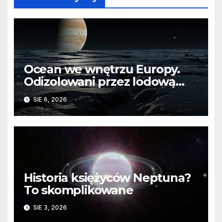
Ocean we wnętrzu Europy.
Odizolowani przez lodową
barierę
SIE 6, 2026
Historia księżyców Neptuna?
To skomplikowane
SIE 3, 2026