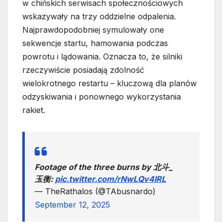
w chińskich serwisach społecznościowych
wskazywały na trzy oddzielne odpalenia.
Najprawdopodobniej symulowały one
sekwencje startu, hamowania podczas
powrotu i lądowania. Oznacza to, że silniki
rzeczywiście posiadają zdolność
wielokrotnego restartu – kluczową dla planów
odzyskiwania i ponownego wykorzystania
rakiet.
Footage of the three burns by 北斗_
玉衡:
pic.twitter.com/rNwLQv4IRL
— TheRathalos (@TAbusnardo)
September 12, 2025