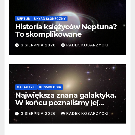
NEPTUN
UKŁAD SŁONECZNY
Historia księżyców Neptuna?
To skomplikowane
3 SIERPNIA 2026
RADEK KOSARZYCKI
GALAKTYKI
KOSMOLOGIA
Największa znana galaktyka.
W końcu poznaliśmy jej
faktyczne wymiary
3 SIERPNIA 2026
RADEK KOSARZYCKI