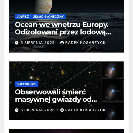
JOWISZ
UKŁAD SŁONECZNY
Ocean we wnętrzu Europy.
Odizolowani przez lodową
barierę
6 SIERPNIA 2026
RADEK KOSARZYCKI
SUPERNOWE
Obserwowali śmierć
masywnej gwiazdy od
samego początku. Niezwykle
6 SIERPNIA 2026
RADEK KOSARZYCKI
cenne dane