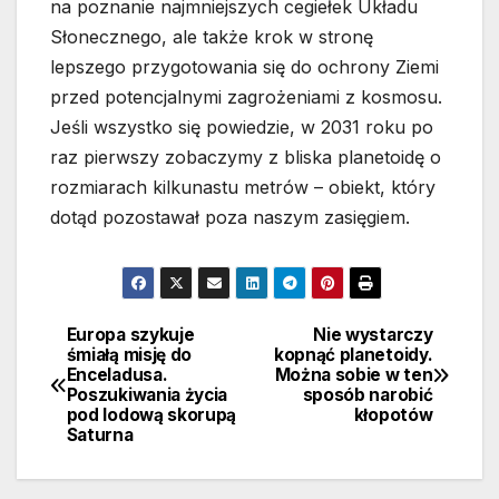
na poznanie najmniejszych cegiełek Układu
Słonecznego, ale także krok w stronę
lepszego przygotowania się do ochrony Ziemi
przed potencjalnymi zagrożeniami z kosmosu.
Jeśli wszystko się powiedzie, w 2031 roku po
raz pierwszy zobaczymy z bliska planetoidę o
rozmiarach kilkunastu metrów – obiekt, który
dotąd pozostawał poza naszym zasięgiem.
Europa szykuje
Nie wystarczy
Nawigacja
śmiałą misję do
kopnąć planetoidy.
Enceladusa.
Można sobie w ten
wpisu
Poszukiwania życia
sposób narobić
pod lodową skorupą
kłopotów
Saturna