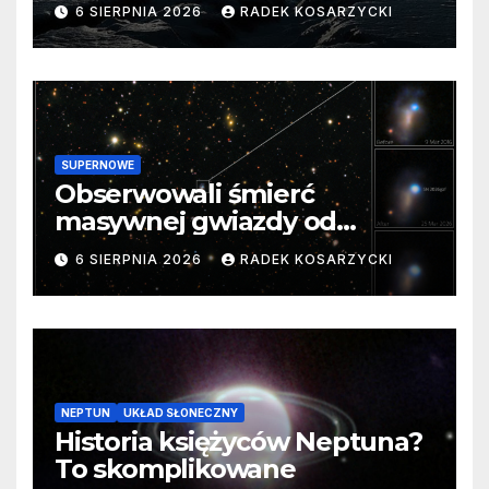
barierę
6 SIERPNIA 2026
RADEK KOSARZYCKI
SUPERNOWE
Obserwowali śmierć
masywnej gwiazdy od
samego początku. Niezwykle
6 SIERPNIA 2026
RADEK KOSARZYCKI
cenne dane
NEPTUN
UKŁAD SŁONECZNY
Historia księżyców Neptuna?
To skomplikowane