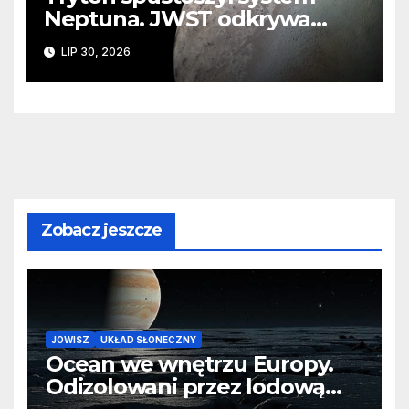
Neptuna. JWST odkrywa
ślady kosmicznej katastrofy i
LIP 30, 2026
zaginionego lodu
Zobacz jeszcze
JOWISZ
UKŁAD SŁONECZNY
Ocean we wnętrzu Europy.
Odizolowani przez lodową