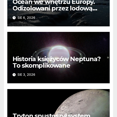
Ocean we wnętrzu Europy.
Odizolowani przez lodową
barierę
SIE 6, 2026
Historia księżyców Neptuna?
To skomplikowane
SIE 3, 2026
Tryton spustoszył system