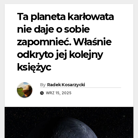
Ta planeta karłowata
nie daje o sobie
zapomnieć. Właśnie
odkryto jej kolejny
księżyc
By
Radek Kosarzycki
WRZ 15, 2025