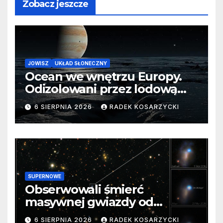
Zobacz jeszcze
JOWISZ
UKŁAD SŁONECZNY
Ocean we wnętrzu Europy.
Odizolowani przez lodową
barierę
6 SIERPNIA 2026
RADEK KOSARZYCKI
SUPERNOWE
Obserwowali śmierć
masywnej gwiazdy od
samego początku. Niezwykle
6 SIERPNIA 2026
RADEK KOSARZYCKI