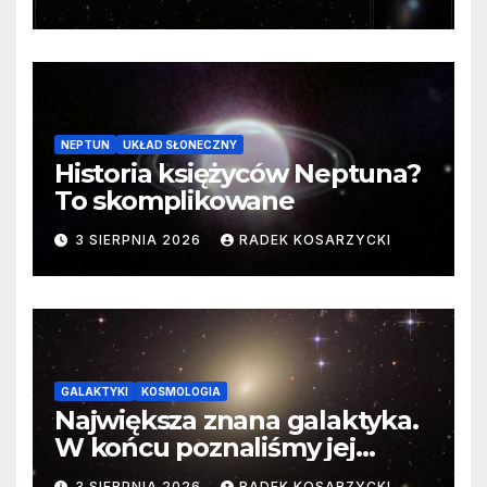
cenne dane
NEPTUN
UKŁAD SŁONECZNY
Historia księżyców Neptuna?
To skomplikowane
3 SIERPNIA 2026
RADEK KOSARZYCKI
GALAKTYKI
KOSMOLOGIA
Największa znana galaktyka.
W końcu poznaliśmy jej
faktyczne wymiary
3 SIERPNIA 2026
RADEK KOSARZYCKI