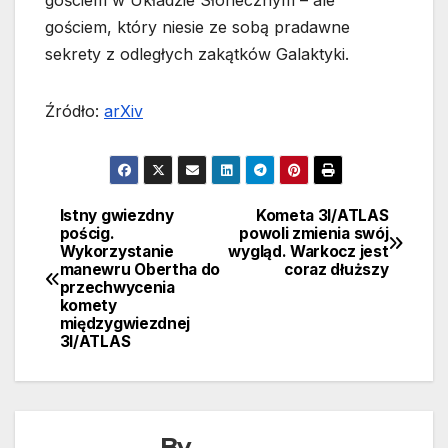
gościem, który niesie ze sobą pradawne
sekrety z odległych zakątków Galaktyki.
Źródło:
arXiv
Istny gwiezdny
Kometa 3I/ATLAS
Nawigacja
pościg.
powoli zmienia swój
Wykorzystanie
wygląd. Warkocz jest
wpisu
manewru Obertha do
coraz dłuższy
przechwycenia
komety
międzygwiezdnej
3I/ATLAS
By