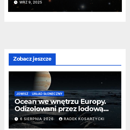
WRZ 9, 2025
Zobacz jeszcze
JOWISZ
UKŁAD SŁONECZNY
Ocean we wnętrzu Europy.
Odizolowani przez lodową
barierę
6 SIERPNIA 2026
RADEK KOSARZYCKI