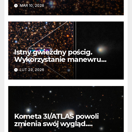
odkrycie ALMA w składzie
MAR 10, 2026
komety 3I/ATLAS
Istny gwiezdny pościg.
Wykorzystanie manewru
Obertha do przechwycenia
LUT 23, 2026
komety międzygwiezdnej
3I/ATLAS
Kometa 3I/ATLAS powoli
zmienia swój wygląd.
Warkocz jest coraz dłuższy