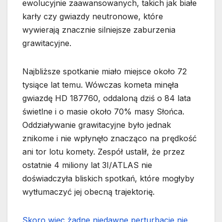
ewolucyjnie zaawansowanych, takich jak białe
karły czy gwiazdy neutronowe, które
wywierają znacznie silniejsze zaburzenia
grawitacyjne.
Najbliższe spotkanie miało miejsce około 72
tysiące lat temu. Wówczas kometa minęła
gwiazdę HD 187760, oddaloną dziś o 84 lata
świetlne i o masie około 70% masy Słońca.
Oddziaływanie grawitacyjne było jednak
znikome i nie wpłynęło znacząco na prędkość
ani tor lotu komety. Zespół ustalił, że przez
ostatnie 4 miliony lat 3I/ATLAS nie
doświadczyła bliskich spotkań, które mogłyby
wytłumaczyć jej obecną trajektorię.
Skoro więc żadne niedawne perturbacje nie