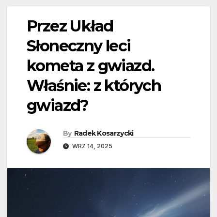
Przez Układ
Słoneczny leci
kometa z gwiazd.
Właśnie: z których
gwiazd?
By
Radek Kosarzycki
WRZ 14, 2025