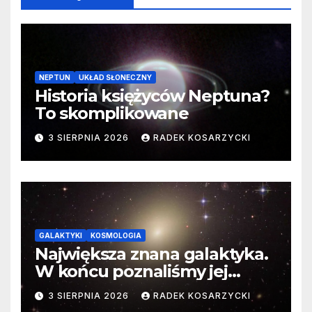
NEPTUN
UKŁAD SŁONECZNY
Historia księżyców Neptuna?
To skomplikowane
3 SIERPNIA 2026
RADEK KOSARZYCKI
GALAKTYKI
KOSMOLOGIA
Największa znana galaktyka.
W końcu poznaliśmy jej
faktyczne wymiary
3 SIERPNIA 2026
RADEK KOSARZYCKI