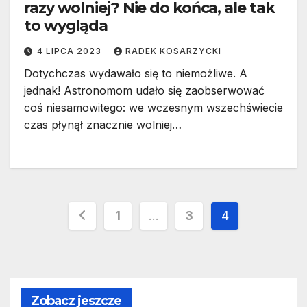
razy wolniej? Nie do końca, ale tak
to wygląda
4 LIPCA 2023
RADEK KOSARZYCKI
Dotychczas wydawało się to niemożliwe. A
jednak! Astronomom udało się zaobserwować
coś niesamowitego: we wczesnym wszechświecie
czas płynął znacznie wolniej…
Stronicowanie
1
…
3
4
wpisów
Zobacz jeszcze