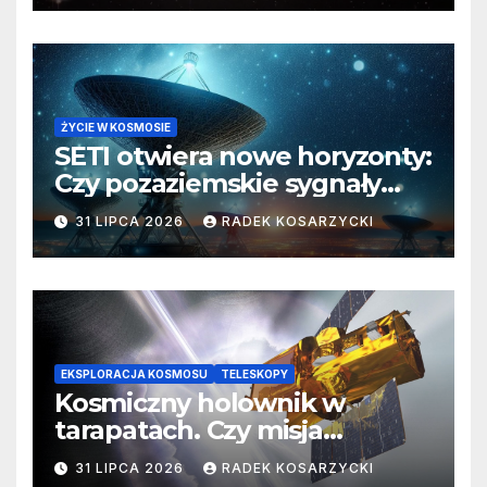
ŻYCIE W KOSMOSIE
SETI otwiera nowe horyzonty:
Czy pozaziemskie sygnały
czekają w nieoczekiwanych
31 LIPCA 2026
RADEK KOSARZYCKI
miejscach?
EKSPLORACJA KOSMOSU
TELESKOPY
Kosmiczny holownik w
tarapatach. Czy misja
ratowania Teleskopu Swift
31 LIPCA 2026
RADEK KOSARZYCKI
jest zagrożona?