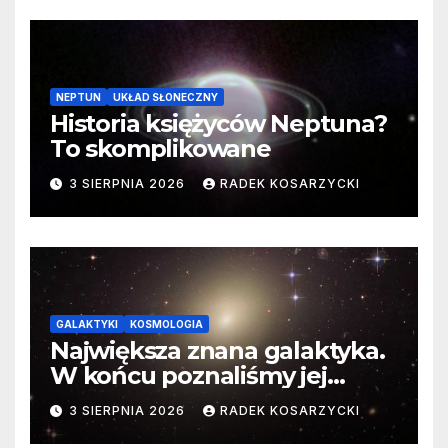
NEPTUN
UKŁAD SŁONECZNY
Historia księżyców Neptuna?
To skomplikowane
3 SIERPNIA 2026
RADEK KOSARZYCKI
GALAKTYKI
KOSMOLOGIA
Największa znana galaktyka.
W końcu poznaliśmy jej
faktyczne wymiary
3 SIERPNIA 2026
RADEK KOSARZYCKI