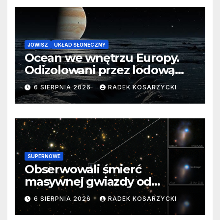
JOWISZ
UKŁAD SŁONECZNY
Ocean we wnętrzu Europy.
Odizolowani przez lodową
barierę
6 SIERPNIA 2026
RADEK KOSARZYCKI
SUPERNOWE
Obserwowali śmierć
masywnej gwiazdy od
samego początku. Niezwykle
6 SIERPNIA 2026
RADEK KOSARZYCKI
cenne dane