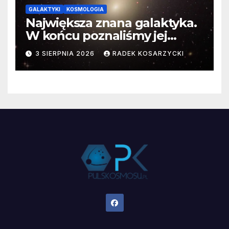
GALAKTYKI
KOSMOLOGIA
Największa znana galaktyka.
W końcu poznaliśmy jej
faktyczne wymiary
3 SIERPNIA 2026
RADEK KOSARZYCKI