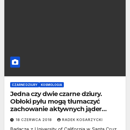
CZARNE DZIURY
KOSMOLOGIA
Jedna czy dwie czarne dziury.
Obłoki pyłu mogą tłumaczyć
zachowanie aktywnych jąder
galaktycznych
18 CZERWCA 2018
RADEK KOSARZYCKI
Badacze z University of California w Santa Cruz