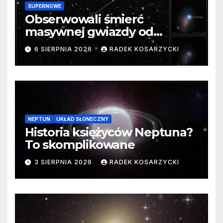
SUPERNOWE
Obserwowali śmierć
masywnej gwiazdy od
samego początku. Niezwykle
6 SIERPNIA 2026
RADEK KOSARZYCKI
cenne dane
NEPTUN
UKŁAD SŁONECZNY
Historia księżyców Neptuna?
To skomplikowane
3 SIERPNIA 2026
RADEK KOSARZYCKI