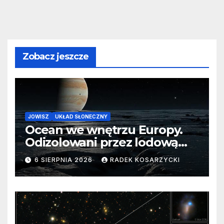
Zobacz jeszcze
JOWISZ
UKŁAD SŁONECZNY
Ocean we wnętrzu Europy.
Odizolowani przez lodową
barierę
6 SIERPNIA 2026
RADEK KOSARZYCKI