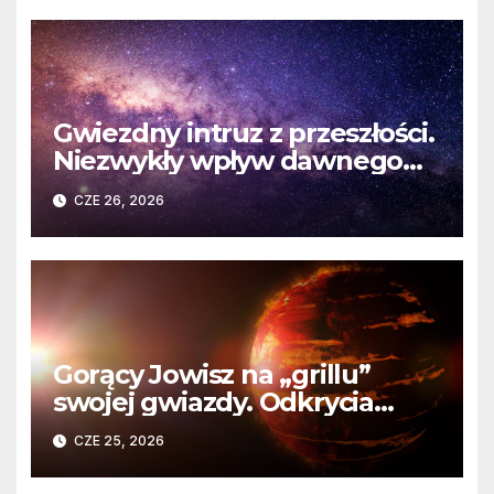
Gwiezdny intruz z przeszłości.
Niezwykły wpływ dawnego
spotkania na komety Układu
CZE 26, 2026
Słonecznego
Gorący Jowisz na „grillu”
swojej gwiazdy. Odkrycia
Teleskopu Webba o HD
CZE 25, 2026
80606 b