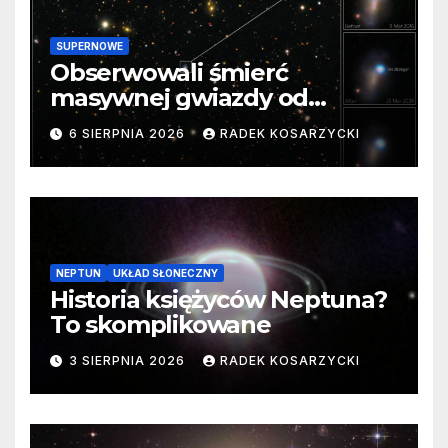
SUPERNOWE
Obserwowali śmierć
masywnej gwiazdy od
samego początku. Niezwykle
6 SIERPNIA 2026
RADEK KOSARZYCKI
cenne dane
NEPTUN
UKŁAD SŁONECZNY
Historia księżyców Neptuna?
To skomplikowane
3 SIERPNIA 2026
RADEK KOSARZYCKI