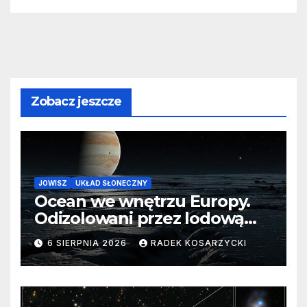
Zobacz jeszcze
JOWISZ
UKŁAD SŁONECZNY
Ocean we wnętrzu Europy.
Odizolowani przez lodową
barierę
6 SIERPNIA 2026
RADEK KOSARZYCKI