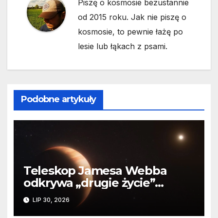
Piszę o kosmosie bezustannie
od 2015 roku. Jak nie piszę o
kosmosie, to pewnie łażę po
lesie lub łąkach z psami.
Podobne artykuły
Teleskop Jamesa Webba
odkrywa „drugie życie”
planety krążącej wokół
LIP 30, 2026
martwej gwiazdy