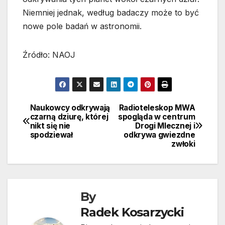
Niemniej jednak, według badaczy może to być
nowe pole badań w astronomii.
Źródło: NAOJ
Naukowcy odkrywają
Radioteleskop MWA
Nawigacja
czarną dziurę, której
spogląda w centrum
nikt się nie
Drogi Mlecznej i
wpisu
spodziewał
odkrywa gwiezdne
zwłoki
By
Radek Kosarzycki