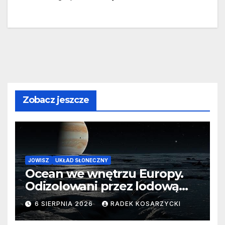
Zobacz jeszcze
JOWISZ
UKŁAD SŁONECZNY
Ocean we wnętrzu Europy.
Odizolowani przez lodową
barierę
6 SIERPNIA 2026
RADEK KOSARZYCKI