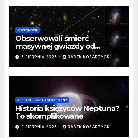
SUPERNOWE
Obserwowali śmierć
masywnej gwiazdy od
samego początku. Niezwykle
6 SIERPNIA 2026
RADEK KOSARZYCKI
cenne dane
NEPTUN
UKŁAD SŁONECZNY
Historia księżyców Neptuna?
To skomplikowane
3 SIERPNIA 2026
RADEK KOSARZYCKI