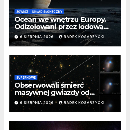
JOWISZ
UKŁAD SŁONECZNY
Ocean we wnętrzu Europy.
Odizolowani przez lodową
barierę
6 SIERPNIA 2026
RADEK KOSARZYCKI
SUPERNOWE
Obserwowali śmierć
masywnej gwiazdy od
samego początku. Niezwykle
6 SIERPNIA 2026
RADEK KOSARZYCKI
cenne dane