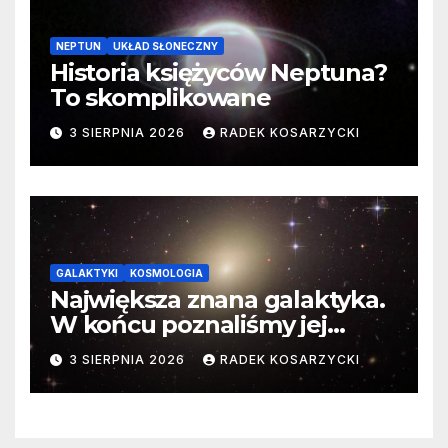
NEPTUN
UKŁAD SŁONECZNY
Historia księżyców Neptuna?
To skomplikowane
3 SIERPNIA 2026
RADEK KOSARZYCKI
GALAKTYKI
KOSMOLOGIA
Największa znana galaktyka.
W końcu poznaliśmy jej
faktyczne wymiary
3 SIERPNIA 2026
RADEK KOSARZYCKI