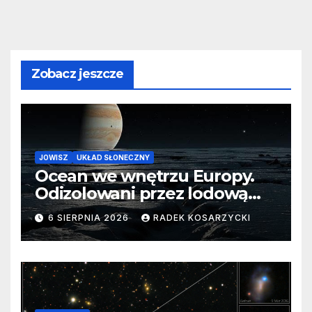
Zobacz jeszcze
JOWISZ
UKŁAD SŁONECZNY
Ocean we wnętrzu Europy.
Odizolowani przez lodową
barierę
6 SIERPNIA 2026
RADEK KOSARZYCKI