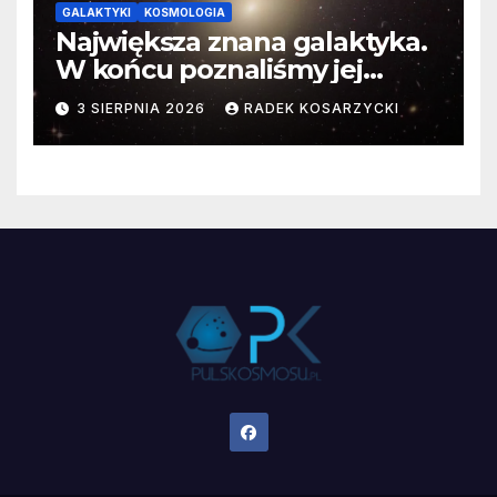
GALAKTYKI
KOSMOLOGIA
Największa znana galaktyka.
W końcu poznaliśmy jej
faktyczne wymiary
3 SIERPNIA 2026
RADEK KOSARZYCKI