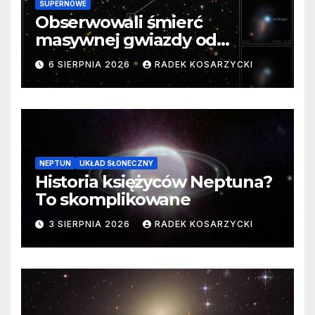
SUPERNOWE
Obserwowali śmierć
masywnej gwiazdy od
samego początku. Niezwykle
6 SIERPNIA 2026
RADEK KOSARZYCKI
cenne dane
NEPTUN
UKŁAD SŁONECZNY
Historia księżyców Neptuna?
To skomplikowane
3 SIERPNIA 2026
RADEK KOSARZYCKI