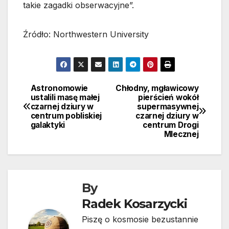
takie zagadki obserwacyjne”.
Źródło: Northwestern University
Astronomowie
Chłodny, mgławicowy
Nawigacja
ustalili masę małej
pierścień wokół
czarnej dziury w
supermasywnej
wpisu
centrum pobliskiej
czarnej dziury w
galaktyki
centrum Drogi
Mlecznej
By
Radek Kosarzycki
Piszę o kosmosie bezustannie