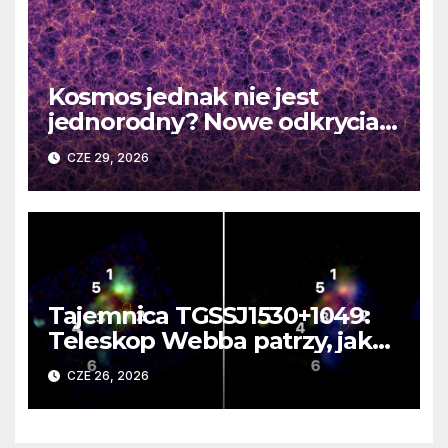
Kosmos jednak nie jest
jednorodny? Nowe odkrycia
DESI burzą fundamentalne
CZE 29, 2026
zasady kosmologii
Tajemnica TGSSJ1530+1049:
Teleskop Webba patrzy, jak
rodzi się supergalaktyka i
CZE 26, 2026
monstrualna czarna dziura