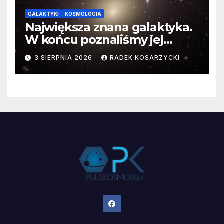
GALAKTYKI
KOSMOLOGIA
Największa znana galaktyka.
W końcu poznaliśmy jej
faktyczne wymiary
3 SIERPNIA 2026
RADEK KOSARZYCKI