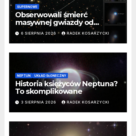
SUPERNOWE
Obserwowali śmierć
masywnej gwiazdy od
samego początku. Niezwykle
6 SIERPNIA 2026
RADEK KOSARZYCKI
cenne dane
NEPTUN
UKŁAD SŁONECZNY
Historia księżyców Neptuna?
To skomplikowane
3 SIERPNIA 2026
RADEK KOSARZYCKI