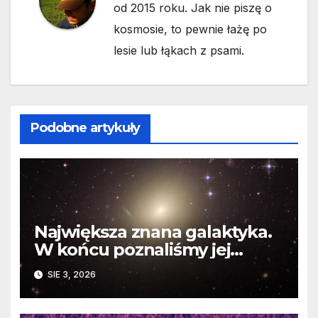
od 2015 roku. Jak nie piszę o
kosmosie, to pewnie łażę po
lesie lub łąkach z psami.
Podobne artykuły
Największa znana galaktyka.
W końcu poznaliśmy jej
faktyczne wymiary
SIE 3, 2026