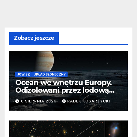
Zobacz jeszcze
JOWISZ
UKŁAD SŁONECZNY
Ocean we wnętrzu Europy.
Odizolowani przez lodową
barierę
6 SIERPNIA 2026
RADEK KOSARZYCKI