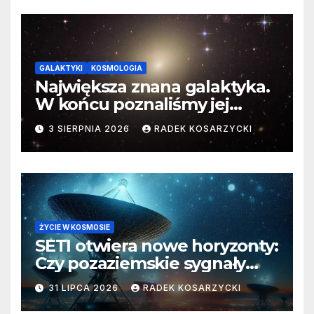
GALAKTYKI
KOSMOLOGIA
Największa znana galaktyka.
W końcu poznaliśmy jej
faktyczne wymiary
3 SIERPNIA 2026
RADEK KOSARZYCKI
ŻYCIE W KOSMOSIE
SETI otwiera nowe horyzonty:
Czy pozaziemskie sygnały
czekają w nieoczekiwanych
31 LIPCA 2026
RADEK KOSARZYCKI
miejscach?