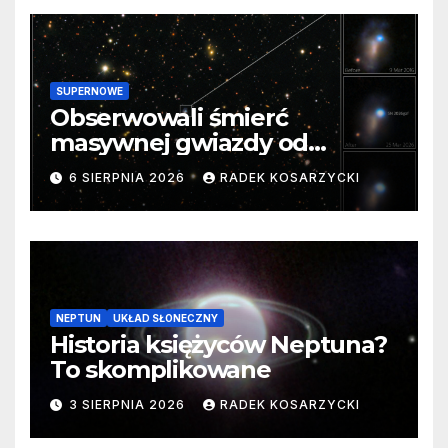
SUPERNOWE
Obserwowali śmierć
masywnej gwiazdy od
samego początku. Niezwykle
6 SIERPNIA 2026
RADEK KOSARZYCKI
cenne dane
NEPTUN
UKŁAD SŁONECZNY
Historia księżyców Neptuna?
To skomplikowane
3 SIERPNIA 2026
RADEK KOSARZYCKI