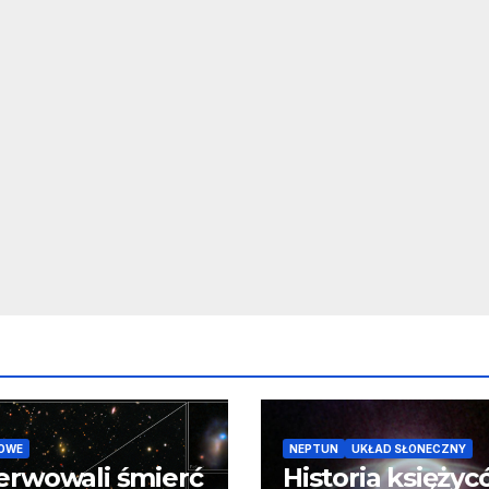
OWE
NEPTUN
UKŁAD SŁONECZNY
erwowali śmierć
Historia księży