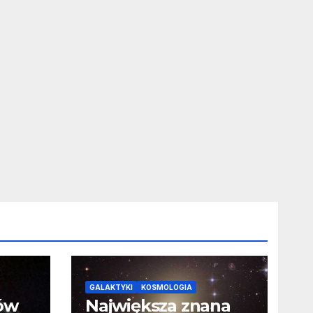
GALAKTYKI
KOSMOLOGIA
ców
Największa znana