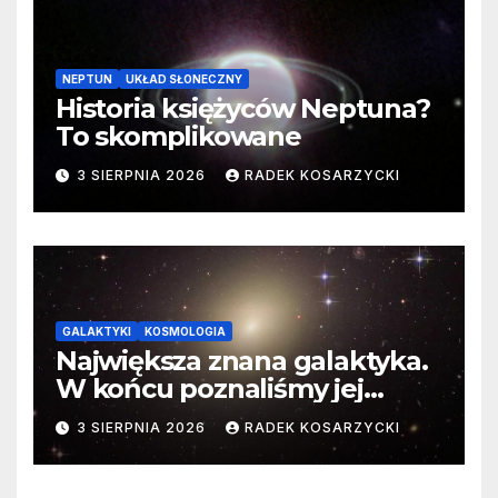
NEPTUN
UKŁAD SŁONECZNY
Historia księżyców Neptuna?
To skomplikowane
3 SIERPNIA 2026
RADEK KOSARZYCKI
GALAKTYKI
KOSMOLOGIA
Największa znana galaktyka.
W końcu poznaliśmy jej
faktyczne wymiary
3 SIERPNIA 2026
RADEK KOSARZYCKI