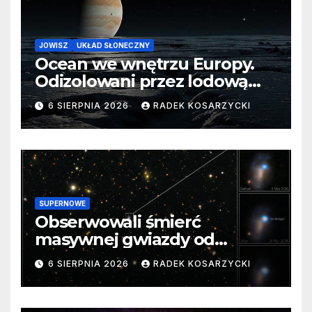
JOWISZ
UKŁAD SŁONECZNY
Ocean we wnętrzu Europy.
Odizolowani przez lodową
barierę
6 SIERPNIA 2026
RADEK KOSARZYCKI
SUPERNOWE
Obserwowali śmierć
masywnej gwiazdy od
samego początku. Niezwykle
6 SIERPNIA 2026
RADEK KOSARZYCKI
cenne dane