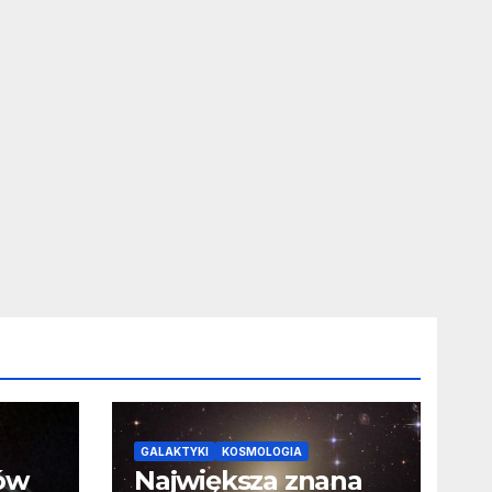
GALAKTYKI
KOSMOLOGIA
ców
Największa znana