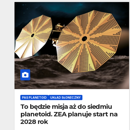
PAS PLANETOID
UKŁAD SŁONECZNY
To będzie misja aż do siedmiu
planetoid. ZEA planuje start na
2028 rok