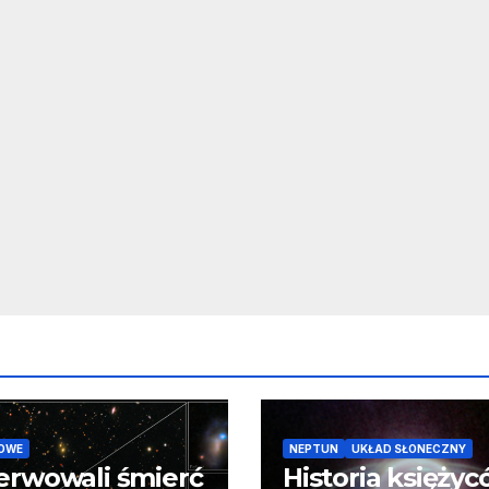
OWE
NEPTUN
UKŁAD SŁONECZNY
erwowali śmierć
Historia księży