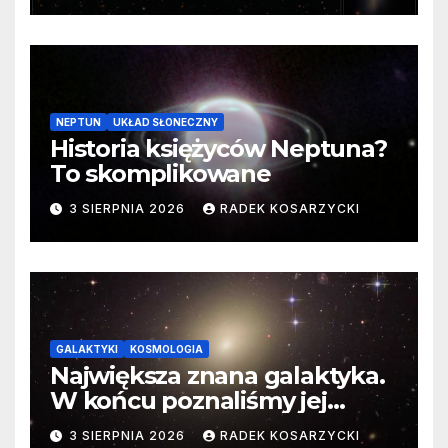
NEPTUN
UKŁAD SŁONECZNY
Historia księżyców Neptuna?
To skomplikowane
3 SIERPNIA 2026
RADEK KOSARZYCKI
GALAKTYKI
KOSMOLOGIA
Największa znana galaktyka.
W końcu poznaliśmy jej
faktyczne wymiary
3 SIERPNIA 2026
RADEK KOSARZYCKI