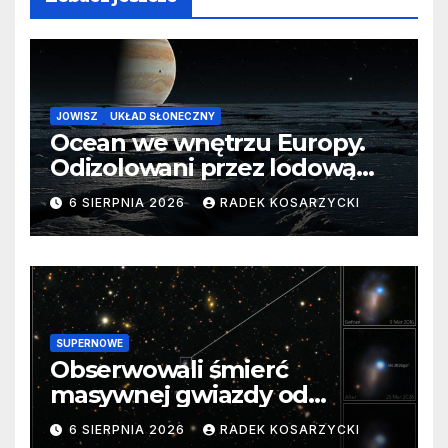
JOWISZ
UKŁAD SŁONECZNY
Ocean we wnętrzu Europy.
Odizolowani przez lodową
barierę
6 SIERPNIA 2026
RADEK KOSARZYCKI
SUPERNOWE
Obserwowali śmierć
masywnej gwiazdy od
samego początku. Niezwykle
6 SIERPNIA 2026
RADEK KOSARZYCKI
cenne dane