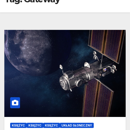
KSIĘŻYC
KSIĘŻYC
KSIĘŻYC
UKŁAD SŁONECZNY