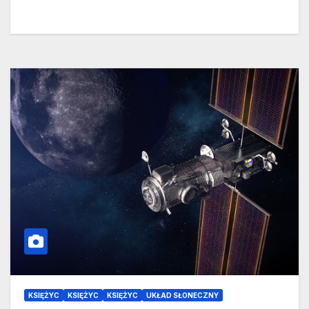
KSIĘŻYC
KSIĘŻYC
KSIĘŻYC
UKŁAD SŁONECZNY