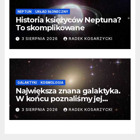
NEPTUN
UKŁAD SŁONECZNY
Historia księżyców Neptuna?
To skomplikowane
3 SIERPNIA 2026
RADEK KOSARZYCKI
GALAKTYKI
KOSMOLOGIA
Największa znana galaktyka.
W końcu poznaliśmy jej
faktyczne wymiary
3 SIERPNIA 2026
RADEK KOSARZYCKI