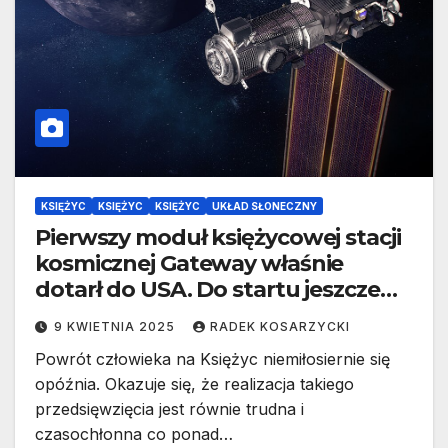
KSIĘŻYC
KSIĘŻYC
KSIĘŻYC
UKŁAD SŁONECZNY
Pierwszy moduł księżycowej stacji
kosmicznej Gateway właśnie
dotarł do USA. Do startu jeszcze
okrutnie daleko
9 KWIETNIA 2025
RADEK KOSARZYCKI
Powrót człowieka na Księżyc niemiłosiernie się
opóźnia. Okazuje się, że realizacja takiego
przedsięwzięcia jest równie trudna i
czasochłonna co ponad…