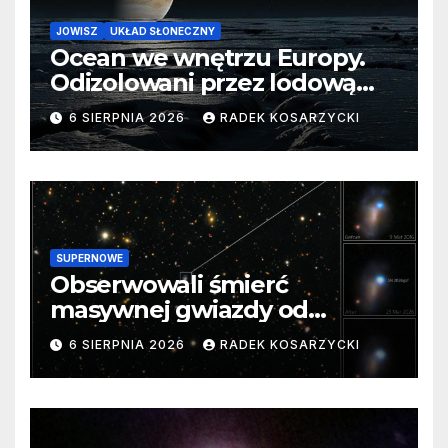
JOWISZ
UKŁAD SŁONECZNY
Ocean we wnętrzu Europy.
Odizolowani przez lodową
barierę
6 SIERPNIA 2026
RADEK KOSARZYCKI
SUPERNOWE
Obserwowali śmierć
masywnej gwiazdy od
samego początku. Niezwykle
6 SIERPNIA 2026
RADEK KOSARZYCKI
cenne dane